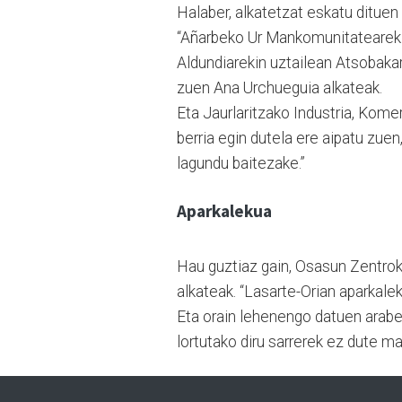
Halaber, alkatetzat eskatu dituen
“Añarbeko Ur Mankomunitateareki
Aldundiarekin uztailean Atsobakar
zuen Ana Urchueguia alkateak.
Eta Jaurlaritzako Industria, Kome
berria egin dutela ere aipatu zue
lagundu baitezake.”
Aparkalekua
Hau guztiaz gain, Osasun Zentroko
alkateak. “Lasarte-Orian aparkale
Eta orain lehenengo datuen araber
lortutako diru sarrerek ez dute 