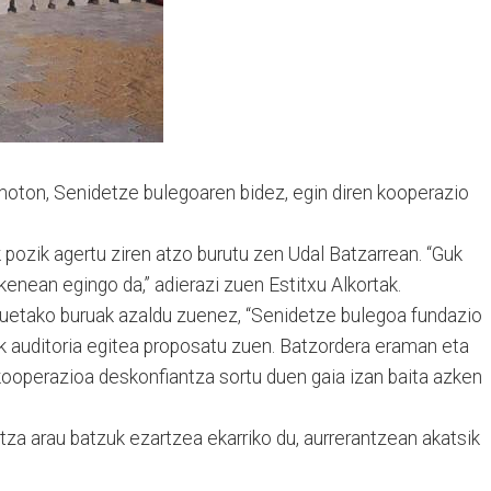
oton, Senidetze bulegoaren bidez, egin diren kooperazio
 pozik agertu ziren atzo burutu zen Udal Batzarrean. “Guk
kenean egingo da,” adierazi zuen Estitxu Alkortak.
uetako buruak azaldu zuenez, “Senidetze bulegoa fundazio
ak auditoria egitea proposatu zuen. Batzordera eraman eta
 kooperazioa deskonfiantza sortu duen gaia izan baita azken
ntza arau batzuk ezartzea ekarriko du, aurrerantzean akatsik