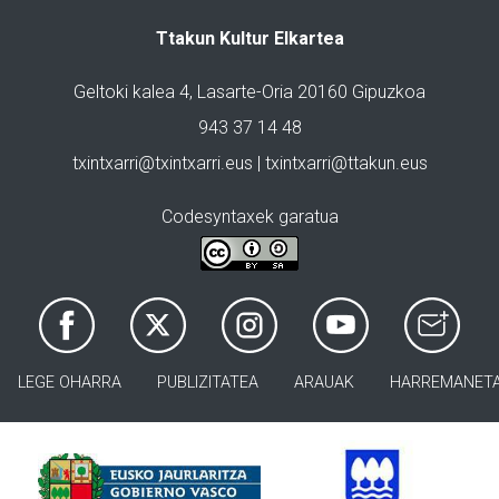
Ttakun Kultur Elkartea
Geltoki kalea 4, Lasarte-Oria 20160 Gipuzkoa
943 37 14 48
txintxarri@txintxarri.eus | txintxarri@ttakun.eus
Codesyntaxek garatua
LEGE OHARRA
PUBLIZITATEA
ARAUAK
HARREMANET