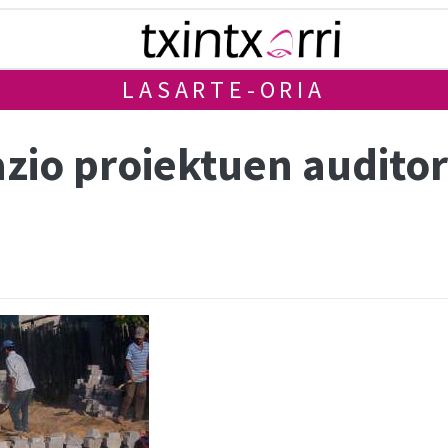
LASARTE-ORIA
io proiektuen auditori