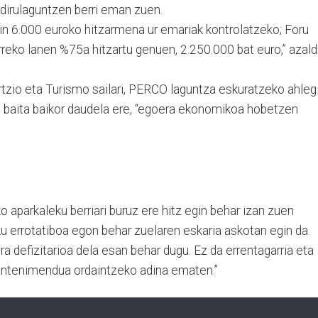
 dirulaguntzen berri eman zuen.
n 6.000 euroko hitzarmena ur emariak kontrolatzeko; Foru
reko lanen %75a hitzartu genuen, 2.250.000 bat euro,” azal
rtzio eta Turismo sailari, PERCO laguntza eskuratzeko ahleg
n, baita baikor daudela ere, “egoera ekonomikoa hobetzen
 aparkaleku berriari buruz ere hitz egin behar izan zuen
ku errotatiboa egon behar zuelaren eskaria askotan egin da.
a defizitarioa dela esan behar dugu. Ez da errentagarria eta
mantenimendua ordaintzeko adina ematen.”