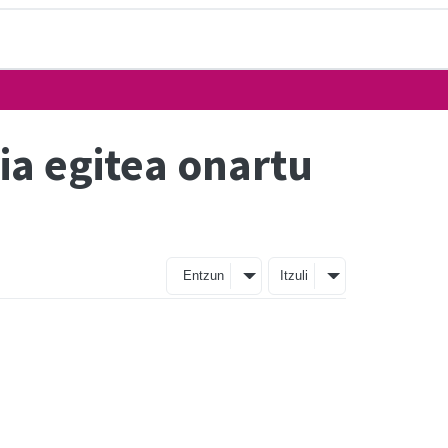
a egitea onartu
Entzun
Itzuli