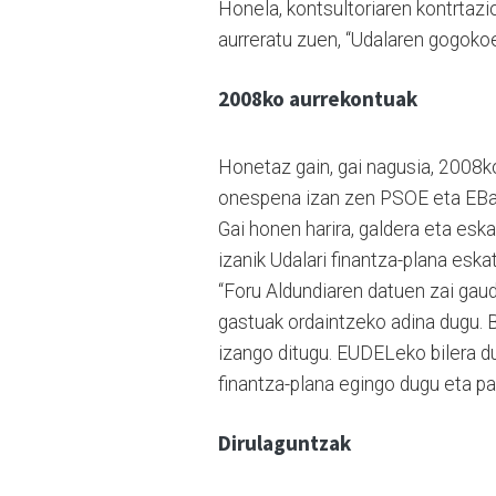
Honela, kontsultoriaren kontrtaz
aurreratu zuen, “Udalaren gogokoe
2008ko aurrekontuak
Honetaz gain, gai nagusia, 2008ko
onespena izan zen PSOE eta EBa
Gai honen harira, galdera eta es
izanik Udalari finantza-plana eskat
“Foru Aldundiaren datuen zai gaud
gastuak ordaintzeko adina dugu. 
izango ditugu. EUDELeko bilera du
finantza-plana egingo dugu eta par
Dirulaguntzak