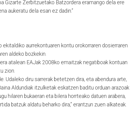
ioa Gizarte Zerbitzuetako Batzordera eramango dela ere
na aukeratu dela esan ez dadin.”
 ekitaldiko aurrekontuaren kontu orokorraren dosierraren
ren aldeko bozkekin.
kaera atalean EAJak 2008ko emaitzak negatiboak kontuan
u zion.
e. Udaleko diru sarrerak betetzen dira, eta abendura arte,
Baina Aldundiak itzulketak eskatzen baditu orduan arazoak
gu hilaren bukaeran eta bilera horrteako datuen arabera,
tida batzuk aldatu beharko dira,” erantzun zuen alkateak.