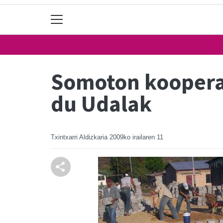
Somoton kooperaz
du Udalak
Txintxarri Aldizkaria
2009ko irailaren 11