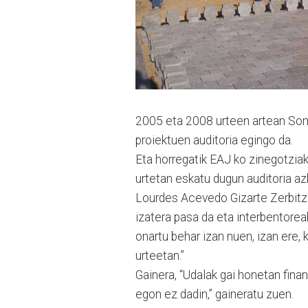
2005 eta 2008 urteen artean Som
proiektuen auditoria egingo da.
Eta horregatik EAJ ko zinegotziak
urtetan eskatu dugun auditoria az
Lourdes Acevedo Gizarte Zerbitz
izatera pasa da eta interbentore
onartu behar izan nuen, izan ere,
urteetan.”
Gainera, “Udalak gai honetan fina
egon ez dadin,” gaineratu zuen.