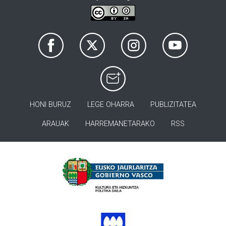
HONI BURUZ
LEGE OHARRA
PUBLIZITATEA
ARAUAK
HARREMANETARAKO
RSS