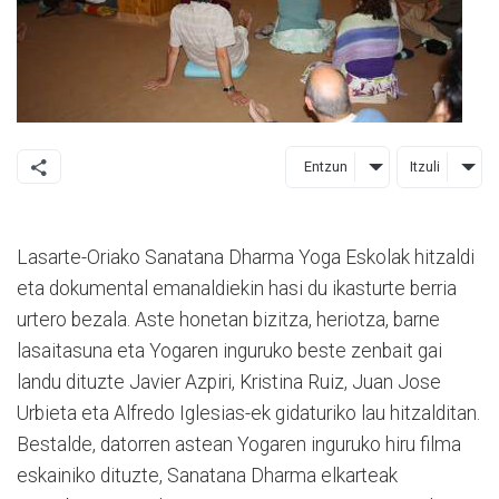
Entzun
Itzuli
Lasarte-Oriako Sanatana Dharma Yoga Eskolak hitzaldi
eta dokumental emanaldiekin hasi du ikasturte berria
urtero bezala. Aste honetan bizitza, heriotza, barne
lasaitasuna eta Yogaren inguruko beste zenbait gai
landu dituzte Javier Azpiri, Kristina Ruiz, Juan Jose
Urbieta eta Alfredo Iglesias-ek gidaturiko lau hitzalditan.
Bestalde, datorren astean Yogaren inguruko hiru filma
eskainiko dituzte, Sanatana Dharma elkarteak