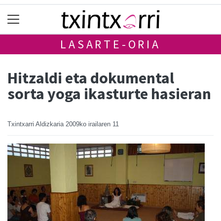
LASARTE-ORIA
Hitzaldi eta dokumental
sorta yoga ikasturte hasieran
Txintxarri Aldizkaria
2009ko irailaren 11