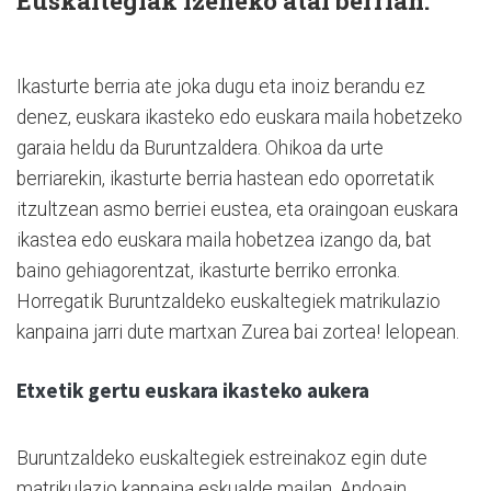
Euskaltegiak izeneko atal berrian.
Ikasturte berria ate joka dugu eta inoiz berandu ez
denez, euskara ikasteko edo euskara maila hobetzeko
garaia heldu da Buruntzaldera. Ohikoa da urte
berriarekin, ikasturte berria hastean edo oporretatik
itzultzean asmo berriei eustea, eta oraingoan euskara
ikastea edo euskara maila hobetzea izango da, bat
baino gehiagorentzat, ikasturte berriko erronka.
Horregatik Buruntzaldeko euskaltegiek matrikulazio
kanpaina jarri dute martxan Zurea bai zortea! lelopean.
Etxetik gertu euskara ikasteko aukera
Buruntzaldeko euskaltegiek estreinakoz egin dute
matrikulazio kanpaina eskualde mailan. Andoain,