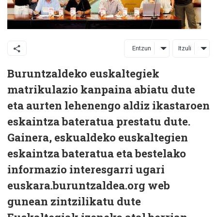
Entzun
Itzuli
Buruntzaldeko euskaltegiek
matrikulazio kanpaina abiatu dute
eta aurten lehenengo aldiz ikastaroen
eskaintza bateratua prestatu dute.
Gainera, eskualdeko euskaltegien
eskaintza bateratua eta bestelako
informazio interesgarri ugari
euskara.buruntzaldea.org web
gunean zintzilikatu dute