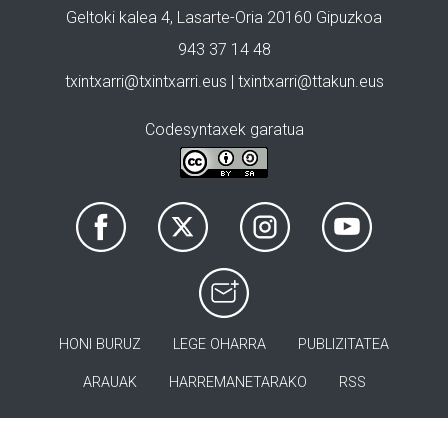
Geltoki kalea 4, Lasarte-Oria 20160 Gipuzkoa
943 37 14 48
txintxarri@txintxarri.eus | txintxarri@ttakun.eus
Codesyntaxek garatua
HONI BURUZ
LEGE OHARRA
PUBLIZITATEA
ARAUAK
HARREMANETARAKO
RSS