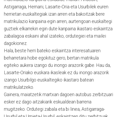
Astigarraga, Hernani, Lasarte-Oria eta Usurbilek euren
herrietan euskaltegiak izan arren eta bakoitzak bere
matrikulazio kanpaina egin arren, aurtengoan euskaltegi
guztiek elkarrekin egin dute kanpaina ikastaro eskaintza
zabalagoa eskaini ahal izateko, ordutegiei eta mailei
dagokionez.
Hala, beste herri bateko eskaintza interesatuaren
beharretara hobe egokituz gero, bertan matrikula
egiteko aukera izango du inongo arazorik gabe. Hau da,
Lasarte-Oriako euskara ikasleak ez du inongo arazorik
izango Usurbilgo euskaltegiko ikastaro batean
matrikulatzeko.
Gainera, maiatzetik martxan dagoen autobus zerbitzuari
esker ez dago aitzakiarik eskualdean barrena
mugitzeko. Ordutegi zabala eta bi linea, Astigarraga-
Usurbil eta Urnieta-Usurbil, eskaintzen ditu zerbitzuak