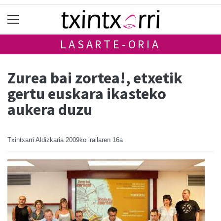
LASARTE-ORIA
Zurea bai zortea!, etxetik
gertu euskara ikasteko
aukera duzu
Txintxarri Aldizkaria
2009ko irailaren 16a