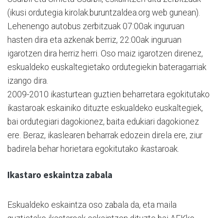
(ikusi ordutegia kirolak.buruntzaldea.org web gunean).
Lehenengo autobus zerbitzuak 07:00ak inguruan
hasten dira eta azkenak berriz, 22:00ak inguruan
igarotzen dira herriz herri. Oso maiz igarotzen direnez,
eskualdeko euskaltegietako ordutegiekin bateragarriak
izango dira.
2009-2010 ikasturtean guztien beharretara egokitutako
ikastaroak eskainiko dituzte eskualdeko euskaltegiek,
bai ordutegiari dagokionez, baita edukiari dagokionez
ere. Beraz, ikaslearen beharrak edozein direla ere, ziur
badirela behar horietara egokitutako ikastaroak.
Ikastaro eskaintza zabala
Eskualdeko eskaintza oso zabala da, eta maila