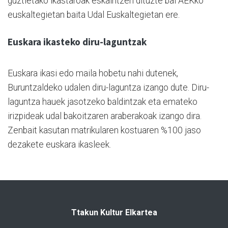
guztietako ikastaroak eskaintzen dituzte bai AEKko
euskaltegietan baita Udal Euskaltegietan ere.
Euskara ikasteko diru-laguntzak
Euskara ikasi edo maila hobetu nahi dutenek,
Buruntzaldeko udalen diru-laguntza izango dute. Diru-
laguntza hauek jasotzeko baldintzak eta emateko
irizpideak udal bakoitzaren araberakoak izango dira.
Zenbait kasutan matrikularen kostuaren %100 jaso
dezakete euskara ikasleek.
Ttakun Kultur Elkartea