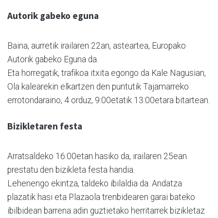
Autorik gabeko eguna
Baina, aurretik irailaren 22an, asteartea, Europako
Autorik gabeko Eguna da.
Eta horregatik, trafikoa itxita egongo da Kale Nagusian,
Ola kalearekin elkartzen den puntutik Tajamarreko
errotondaraino, 4 orduz, 9:00etatik 13:00etara bitartean.
Bizikletaren festa
Arratsaldeko 16:00etan hasiko da, irailaren 25ean
prestatu den bizikleta festa handia.
Lehenengo ekintza, taldeko ibilaldia da. Andatza
plazatik hasi eta Plazaola trenbidearen garai bateko
ibilbidean barrena adin guztietako herritarrek bizikletaz