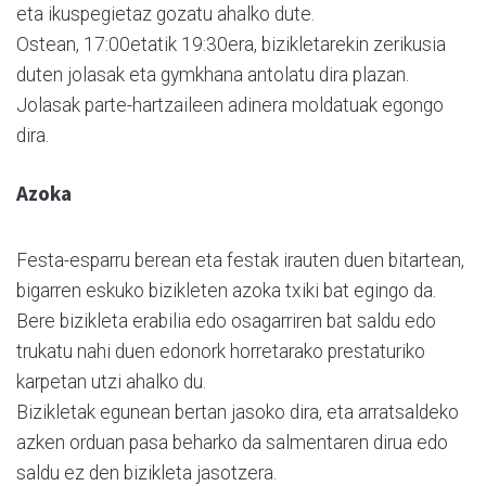
eta ikuspegietaz gozatu ahalko dute.
Ostean, 17:00etatik 19:30era, bizikletarekin zerikusia
duten jolasak eta gymkhana antolatu dira plazan.
Jolasak parte-hartzaileen adinera moldatuak egongo
dira.
Azoka
Festa-esparru berean eta festak irauten duen bitartean,
bigarren eskuko bizikleten azoka txiki bat egingo da.
Bere bizikleta erabilia edo osagarriren bat saldu edo
trukatu nahi duen edonork horretarako prestaturiko
karpetan utzi ahalko du.
Bizikletak egunean bertan jasoko dira, eta arratsaldeko
azken orduan pasa beharko da salmentaren dirua edo
saldu ez den bizikleta jasotzera.