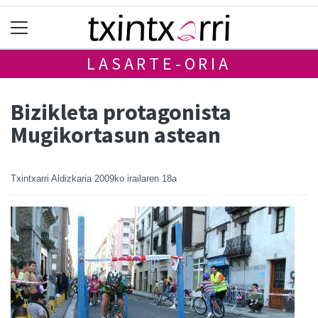
LASARTE-ORIA
Bizikleta protagonista
Mugikortasun astean
Txintxarri Aldizkaria
2009ko irailaren 18a