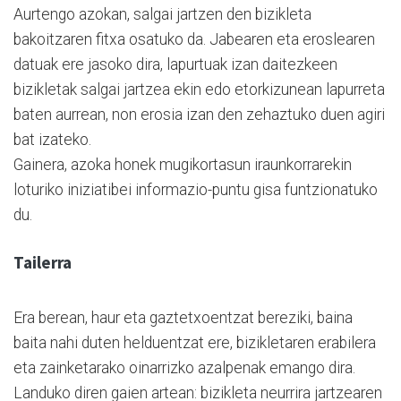
Aurtengo azokan, salgai jartzen den bizikleta
bakoitzaren fitxa osatuko da. Jabearen eta eroslearen
datuak ere jasoko dira, lapurtuak izan daitezkeen
bizikletak salgai jartzea ekin edo etorkizunean lapurreta
baten aurrean, non erosia izan den zehaztuko duen agiri
bat izateko.
Gainera, azoka honek mugikortasun iraunkorrarekin
loturiko iniziatibei informazio-puntu gisa funtzionatuko
du.
Tailerra
Era berean, haur eta gaztetxoentzat bereziki, baina
baita nahi duten helduentzat ere, bizikletaren erabilera
eta zainketarako oinarrizko azalpenak emango dira.
Landuko diren gaien artean: bizikleta neurrira jartzearen