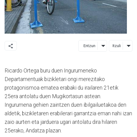
Entzun
Itzuli
Ricardo Ortega buru duen Ingurumeneko
Departamentuak bizikletari ongi merezitako
protagonismoa ematea erabaki du irailaren 21etik
25era antolatu duen Mugikortasun astean.
Ingurumena gehien zaintzen duen ibilgailuetakoa den
aldetik, bizikletaren erabilerari garrantzia eman nahi izan
zaio aurten eta jarduera ugari antolatu dira hilaren
25erako, Andatza plazan.