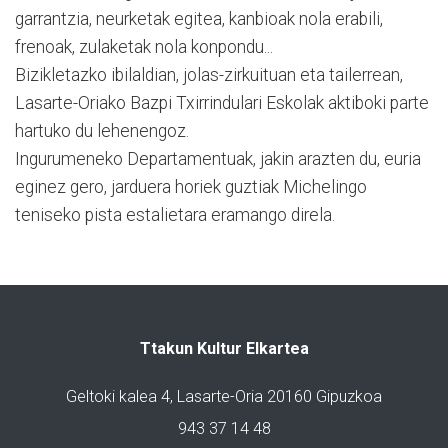
garrantzia, neurketak egitea, kanbioak nola erabili,
frenoak, zulaketak nola konpondu...
Bizikletazko ibilaldian, jolas-zirkuituan eta tailerrean,
Lasarte-Oriako Bazpi Txirrindulari Eskolak aktiboki parte
hartuko du lehenengoz.
Ingurumeneko Departamentuak, jakin arazten du, euria
eginez gero, jarduera horiek guztiak Michelingo
teniseko pista estalietara eramango direla.
Ttakun Kultur Elkartea
Geltoki kalea 4, Lasarte-Oria 20160 Gipuzkoa
943 37 14 48