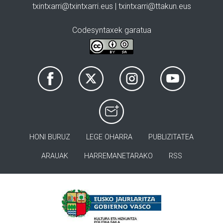
txintxarri@txintxarri.eus | txintxarri@ttakun.eus
Codesyntaxek garatua
HONI BURUZ
LEGE OHARRA
PUBLIZITATEA
ARAUAK
HARREMANETARAKO
RSS