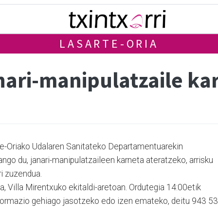
LASARTE-ORIA
anari-manipulatzaile ka
rte-Oriako Udalaren Sanitateko Departamentuarekin
ango du, janari-manipulatzaileen karneta ateratzeko, arrisku
ri zuzendua.
, Villa Mirentxuko ekitaldi-aretoan. Ordutegia 14:00etik
nformazio gehiago jasotzeko edo izen emateko, deitu 943 53