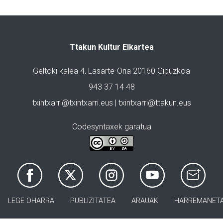
Ttakun Kultur Elkartea
Geltoki kalea 4, Lasarte-Oria 20160 Gipuzkoa
943 37 14 48
txintxarri@txintxarri.eus | txintxarri@ttakun.eus
Codesyntaxek garatua
LEGE OHARRA
PUBLIZITATEA
ARAUAK
HARREMANET