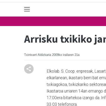
Arrisku txikiko j
Txintxarri Aldizkaria
2009ko irailaren 21a
Elkolab. S. Coop. enpresak, Lasa
elkarlanean, ikastaro berri bat em
txikiagokoa, txikizkariko sektorea
Ikastaroa urriaren 14an emango da
17:00era bitartekoa izango da. I
33 03 telefonora.