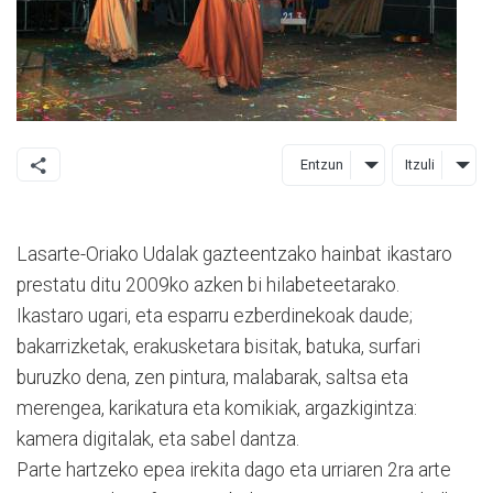
Entzun
Itzuli
Lasarte-Oriako Udalak gazteentzako hainbat ikastaro
prestatu ditu 2009ko azken bi hilabeteetarako.
Ikastaro ugari, eta esparru ezberdinekoak daude;
bakarrizketak, erakusketara bisitak, batuka, surfari
buruzko dena, zen pintura, malabarak, saltsa eta
merengea, karikatura eta komikiak, argazkigintza:
kamera digitalak, eta sabel dantza.
Parte hartzeko epea irekita dago eta urriaren 2ra arte