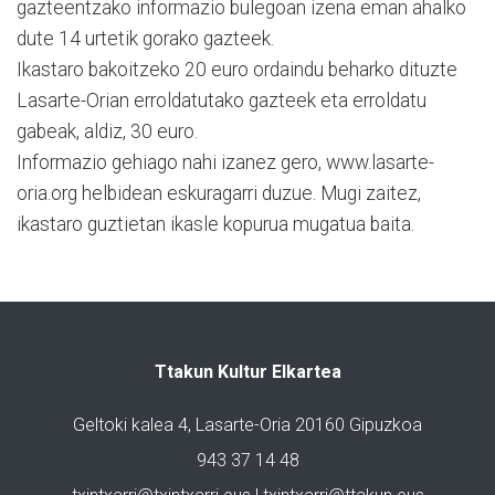
gazteentzako informazio bulegoan izena eman ahalko
dute 14 urtetik gorako gazteek.
Ikastaro bakoitzeko 20 euro ordaindu beharko dituzte
Lasarte-Orian erroldatutako gazteek eta erroldatu
gabeak, aldiz, 30 euro.
Informazio gehiago nahi izanez gero, www.lasarte-
oria.org helbidean eskuragarri duzue. Mugi zaitez,
ikastaro guztietan ikasle kopurua mugatua baita.
Ttakun Kultur Elkartea
Geltoki kalea 4, Lasarte-Oria 20160 Gipuzkoa
943 37 14 48