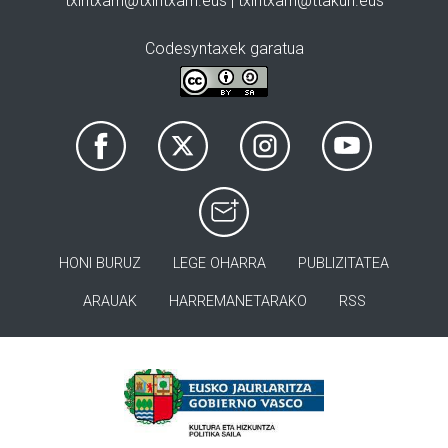
txintxarri@txintxarri.eus | txintxarri@ttakun.eus
Codesyntaxek garatua
HONI BURUZ
LEGE OHARRA
PUBLIZITATEA
ARAUAK
HARREMANETARAKO
RSS