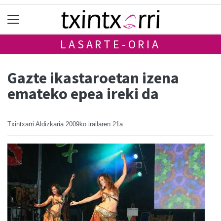
LASARTE-ORIA
Gazte ikastaroetan izena
emateko epea ireki da
Txintxarri Aldizkaria
2009ko irailaren 21a