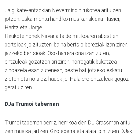
Jalgi kafe-antzokian Nevermind hirukotea aritu zen
jotzen. Eskarmentu handiko musikariak dira Hasier,
Haritz eta Jorge.
Hirukote honek Nirvana talde mitikoaren abestien
bertsioak jo zituzten, baina bertsio bereziak izan ziren,
jazzeko bertsioak. Oso harrera ona izan zuten,
entzuleak gozatzen ari ziren, horregatik bukatzea
zihoazela esan zutenean, beste bat jotzeko eskatu
zieten eta nola ez, hauek jo. Hala ere entzuleak gogoz
geratu ziren.
DJa Trumoi tabernan
Trumoi tabernan berriz, herrikoa den DJ Grassman aritu
zen musika jartzen. Giro ederra eta alaia ipini zuen DJak