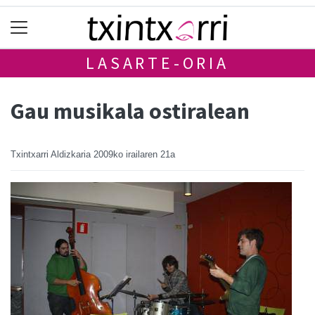
LASARTE-ORIA
Gau musikala ostiralean
Txintxarri Aldizkaria
2009ko irailaren 21a