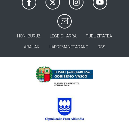
HONI BURUZ
LEGE OHARRA
PUBLIZITATEA
ARAUAK
HARREMANETARAKO
RSS