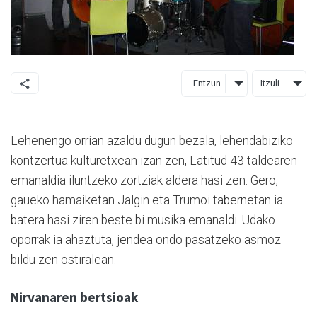
Entzun
Itzuli
Lehenengo orrian azaldu dugun bezala, lehendabiziko
kontzertua kulturetxean izan zen, Latitud 43 taldearen
emanaldia iluntzeko zortziak aldera hasi zen. Gero,
gaueko hamaiketan Jalgin eta Trumoi tabernetan ia
batera hasi ziren beste bi musika emanaldi. Udako
oporrak ia ahaztuta, jendea ondo pasatzeko asmoz
bildu zen ostiralean.
Nirvanaren bertsioak