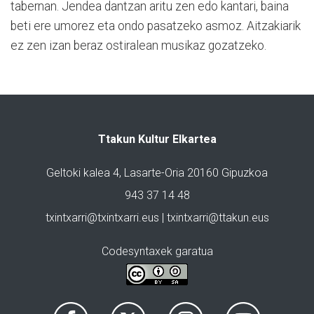
tabernan. Jendea dantzan aritu zen edo kantari, baina
beti ere umorez eta ondo pasatzeko asmoz. Aitzakiarik
ez zen izan beraz ostiralean musikaz gozatzeko.
Ttakun Kultur Elkartea
Geltoki kalea 4, Lasarte-Oria 20160 Gipuzkoa
943 37 14 48
txintxarri@txintxarri.eus | txintxarri@ttakun.eus
Codesyntaxek garatua