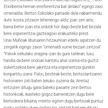
Etxeberria herrian erreferentzia bat delako" egingo zaio
omenaldia. Bertso Eskolako partaide dela nabarmendu
dute: kosta zitzaion lehenengo aldiz joan zen arte,
baina behin joan eta ordutik hor dago beste bat bezala
bere esperientzia gazteagoei erakusteko prest.
Unai Muñoak liburuaren hitzaurrean ederki aipatzen du
zergatik egingo zaion "omenaldi xume bezain zintzoa":
"Patxik sekulako eragina izan du gure taldean, luxu
handia da bere ondoan kantatu ahal izatea eta guztiz
eskertzekoa bere jakintza eta esperientzia gurekin
konpartitu izana. Patxi, besteak beste, bertsolaritzaren
historiaren zati baten lekuko zuzena da. Arretaz
entzuten ditugu garai bateko pasarte zein bertso
historikoak, ikasteko gogoz barneratzen dugu bere
bertsokera bikaina, miretsi egiten dugu bertsoak puntuz
puntu josteko duen gaitasuna, aintzat hartzen ditugu