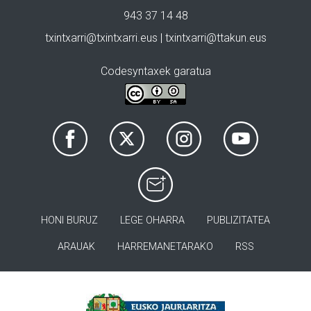
943 37 14 48
txintxarri@txintxarri.eus | txintxarri@ttakun.eus
Codesyntaxek garatua
HONI BURUZ
LEGE OHARRA
PUBLIZITATEA
ARAUAK
HARREMANETARAKO
RSS