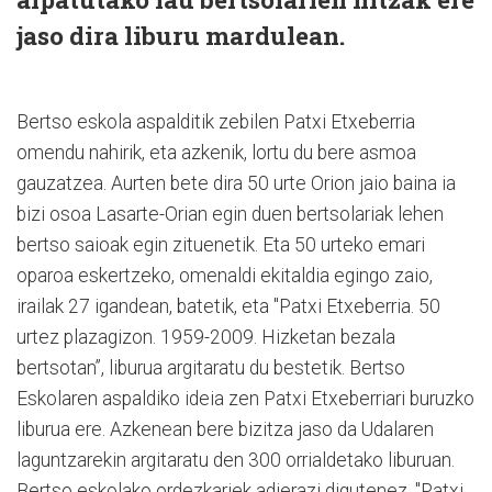
jaso dira liburu mardulean.
Bertso eskola aspalditik zebilen Patxi Etxeberria
omendu nahirik, eta azkenik, lortu du bere asmoa
gauzatzea. Aurten bete dira 50 urte Orion jaio baina ia
bizi osoa Lasarte-Orian egin duen bertsolariak lehen
bertso saioak egin zituenetik. Eta 50 urteko emari
oparoa eskertzeko, omenaldi ekitaldia egingo zaio,
irailak 27 igandean, batetik, eta "Patxi Etxeberria. 50
urtez plazagizon. 1959-2009. Hizketan bezala
bertsotan”, liburua argitaratu du bestetik. Bertso
Eskolaren aspaldiko ideia zen Patxi Etxeberriari buruzko
liburua ere. Azkenean bere bizitza jaso da Udalaren
laguntzarekin argitaratu den 300 orrialdetako liburuan.
Bertso eskolako ordezkariek adierazi digutenez, "Patxi