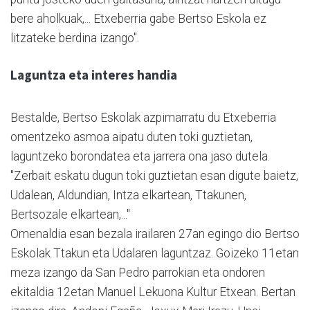
bere aholkuak,... Etxeberria gabe Bertso Eskola ez
litzateke berdina izango".
Laguntza eta interes handia
Bestalde, Bertso Eskolak azpimarratu du Etxeberria
omentzeko asmoa aipatu duten toki guztietan,
laguntzeko borondatea eta jarrera ona jaso dutela.
"Zerbait eskatu dugun toki guztietan esan digute baietz,
Udalean, Aldundian, Intza elkartean, Ttakunen,
Bertsozale elkartean,..."
Omenaldia esan bezala irailaren 27an egingo dio Bertso
Eskolak Ttakun eta Udalaren laguntzaz. Goizeko 11etan
meza izango da San Pedro parrokian eta ondoren
ekitaldia 12etan Manuel Lekuona Kultur Etxean. Bertan