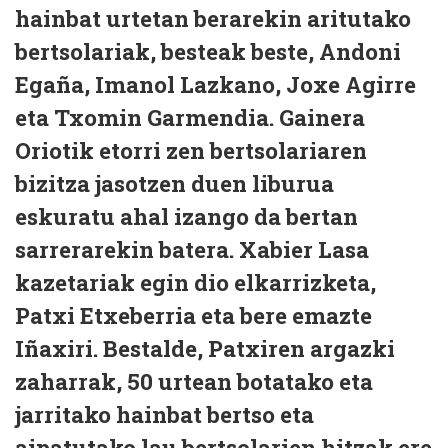
hainbat urtetan berarekin aritutako
bertsolariak, besteak beste, Andoni
Egaña, Imanol Lazkano, Joxe Agirre
eta Txomin Garmendia. Gainera
Oriotik etorri zen bertsolariaren
bizitza jasotzen duen liburua
eskuratu ahal izango da bertan
sarrerarekin batera. Xabier Lasa
kazetariak egin dio elkarrizketa,
Patxi Etxeberria eta bere emazte
Iñaxiri. Bestalde, Patxiren argazki
zaharrak, 50 urtean botatako eta
jarritako hainbat bertso eta
aipatutako lau bertsolarien hitzak ere