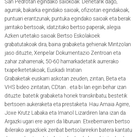
San Pedrotan egindako saiokoak. Denetarik dago,
agurrak, bakarka egindako saioak, ofiziotan egindakoak,
puntuari erantzunak, puntuka egindako saioak eta berak
jarritako bertsoak, idatzitako bertso paperak, alegia.
Azken urtetako saioak Bertso Eskolakoek
grabatutakoak dira, baina grabaketa gehienak Mintzolan
jaso dituzte, Xenpelar Dokumentazio Zentroan eta
zahar zaharrenak, 50-60 hamarkadetatik aurrerako
txapelketetakoak, Euskadi Irratian.
Grabaketak euskarri askotan zeuden, zintan, Beta eta
VHS bideo zintatan, CDtan... eta bi lan egin behar izan
dituzte: batetik grabaketa horiek transkribatu; bestetik
bertsoen aukeraketa eta prestaketa. Hau Amaia Agirre,
Joxe Krutz Labaka eta Imanol Lizardiren lana izan da.
Argazki ugari ere ageri da liburuan. Etxeberriaren bertso
ibilerako argazkiek zenbat bertsolarirekin batera kantatu