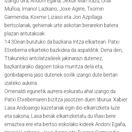
izango dira, Andoni Egaña, Jexux Mari Irazu, Unai
Muñoa, Imanol Lazkano, Joxe Agirre, Txomin
Garmendia, Koxme Lizaso eta Jon Azpillaga
bertsolariak, gehienak urte askotan berarekin batera
plazan aritutakoak.
14:30ean burutuko da bazkaria Intza elkartean. Patxi
Etxeberria elkarteko bazkidea da aspalditik. Dena den,
Ttakuneko antolatzaileek jakinarazi dutenez,
bazkaritarako dagoen tokia murritza dela eta,
gonbidapena jaso dutenek soilik izango dute bertan
izateko aukera.
Omenaldi egunetik aurrera eskuratu ahal izango da
Patxi Etxeberriaren bizitza jasotzen duen liburua: Xabier
Lasa Andoaingo kazetariak egin dio elkarrizketa luze
eta sakona, Lasa berak elkarrizketatu du Iñaxi bere
emaztea ere eta bertso eskolako kideek Andoni Egaña,