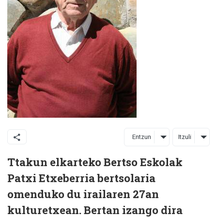
Entzun
Itzuli
Ttakun elkarteko Bertso Eskolak
Patxi Etxeberria bertsolaria
omenduko du irailaren 27an
kulturetxean. Bertan izango dira