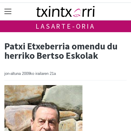
LASARTE-ORIA
Patxi Etxeberria omendu du
herriko Bertso Eskolak
jon-altuna
2009ko irailaren 21a