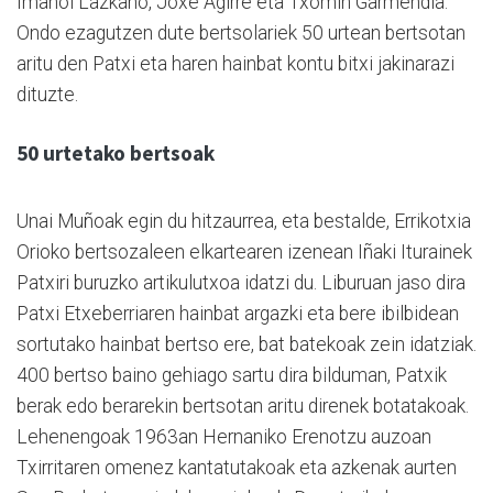
Imanol Lazkano, Joxe Agirre eta Txomin Garmendia.
Ondo ezagutzen dute bertsolariek 50 urtean bertsotan
aritu den Patxi eta haren hainbat kontu bitxi jakinarazi
dituzte.
50 urtetako bertsoak
Unai Muñoak egin du hitzaurrea, eta bestalde, Errikotxia
Orioko bertsozaleen elkartearen izenean Iñaki Iturainek
Patxiri buruzko artikulutxoa idatzi du. Liburuan jaso dira
Patxi Etxeberriaren hainbat argazki eta bere ibilbidean
sortutako hainbat bertso ere, bat batekoak zein idatziak.
400 bertso baino gehiago sartu dira bilduman, Patxik
berak edo berarekin bertsotan aritu direnek botatakoak.
Lehenengoak 1963an Hernaniko Erenotzu auzoan
Txirritaren omenez kantatutakoak eta azkenak aurten