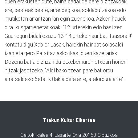
duen erakusten dute, baina badaude bere bizitzakoak
ere, besteak beste, arrandegikoa, soldadutzakoa edo
mutikotan arrantzan lan egin zuenekoa. Azken hauek
dira ikusgarrienetarikoak. “12 urterekin edo hasi zen.
Gaur egun bidali ezazu 13-14 urteko haur bat itsasora!!!”
kontatu digu Xabier Lasak, harekin hainbat solasaldi
izan eta gero Patxitaz asko ikasi duen kazetariak.
Dozena bat aldiz izan da Etxeberriaren etxean honen
hitzak jasotzeko. "Aldi bakoitzean pare bat ordu
arratsaldeko 6etatik 8ak aldera arte, afalordura arte".
Ttakun Kultur Elkartea
Geltoki kalea 4, Lasarte-Oria 20160 Gipuzkoa