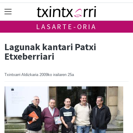
LASARTE-ORIA
Lagunak kantari Patxi
Etxeberriari
Txintxarri Aldizkaria
2009ko irailaren 25a