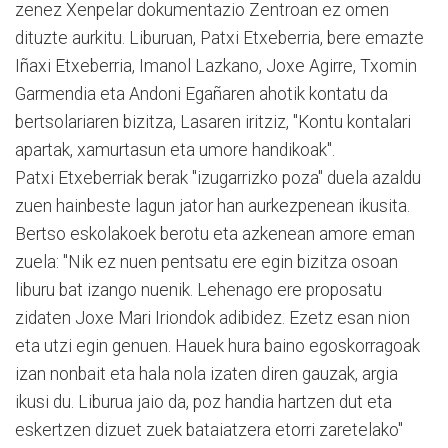
zenez Xenpelar dokumentazio Zentroan ez omen
dituzte aurkitu. Liburuan, Patxi Etxeberria, bere emazte
Iñaxi Etxeberria, Imanol Lazkano, Joxe Agirre, Txomin
Garmendia eta Andoni Egañaren ahotik kontatu da
bertsolariaren bizitza, Lasaren iritziz, "Kontu kontalari
apartak, xamurtasun eta umore handikoak".
Patxi Etxeberriak berak "izugarrizko poza" duela azaldu
zuen hainbeste lagun jator han aurkezpenean ikusita.
Bertso eskolakoek berotu eta azkenean amore eman
zuela: "Nik ez nuen pentsatu ere egin bizitza osoan
liburu bat izango nuenik. Lehenago ere proposatu
zidaten Joxe Mari Iriondok adibidez. Ezetz esan nion
eta utzi egin genuen. Hauek hura baino egoskorragoak
izan nonbait eta hala nola izaten diren gauzak, argia
ikusi du. Liburua jaio da, poz handia hartzen dut eta
eskertzen dizuet zuek bataiatzera etorri zaretelako"