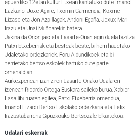
eguerdiko 12etan kultur Etxean kantatuko dute Imanol
Lazkano, Joxe Agirre, Txomin Garmendia, Koxme
Lizaso eta Jon Azpillagak, Andoni Egaña, Jexux Mari
Irazu eta Unai Muñoarekin batera.
Jakina da Orion jaio eta Lasarte-Orian egin duela bizitza
Patxi Etxeberriak eta besteak beste, bi herri hauetako
Udaletako ordezkariek, Foru Aldundikoek eta bi
herrietako bertso eskolek hartuko dute parte
omenaldian.
Aurkezpenean izan ziren Lasarte-Oriako Udalaren
izenean Ricardo Ortega Euskara saileko burua, Xabier
Lasa liburuaren egilea, Patxi Etxeberria omendua,
Imanol Lizardi Bertso Eskolako ordezkaria eta Felix
Irazustabarrena Gipuzkoako Bertsozale Elkartekoa.
Udalari eskerrak