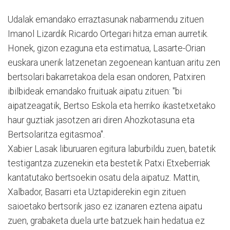
Udalak emandako erraztasunak nabarmendu zituen
Imanol Lizardik Ricardo Ortegari hitza eman aurretik.
Honek, gizon ezaguna eta estimatua, Lasarte-Orian
euskara unerik latzenetan zegoenean kantuan aritu zen
bertsolari bakarretakoa dela esan ondoren, Patxiren
ibilbideak emandako fruituak aipatu zituen: "bi
aipatzeagatik, Bertso Eskola eta herriko ikastetxetako
haur guztiak jasotzen ari diren Ahozkotasuna eta
Bertsolaritza egitasmoa".
Xabier Lasak liburuaren egitura laburbildu zuen, batetik
testigantza zuzenekin eta bestetik Patxi Etxeberriak
kantatutako bertsoekin osatu dela aipatuz. Mattin,
Xalbador, Basarri eta Uztapiderekin egin zituen
saioetako bertsorik jaso ez izanaren eztena aipatu
zuen, grabaketa duela urte batzuek hain hedatua ez