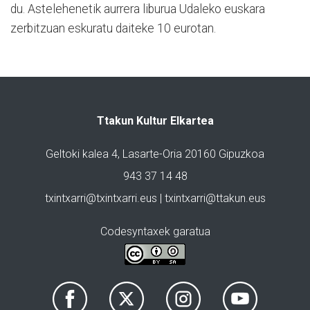
du. Astelehenetik aurrera liburua Udaleko euskara
zerbitzuan eskuratu daiteke 10 eurotan.
Ttakun Kultur Elkartea
Geltoki kalea 4, Lasarte-Oria 20160 Gipuzkoa
943 37 14 48
txintxarri@txintxarri.eus | txintxarri@ttakun.eus
Codesyntaxek garatua