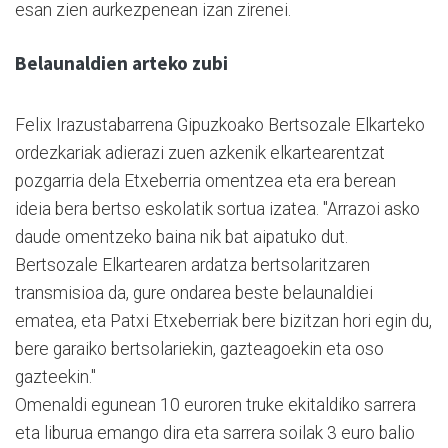
esan zien aurkezpenean izan zirenei.
Belaunaldien arteko zubi
Felix Irazustabarrena Gipuzkoako Bertsozale Elkarteko
ordezkariak adierazi zuen azkenik elkartearentzat
pozgarria dela Etxeberria omentzea eta era berean
ideia bera bertso eskolatik sortua izatea. "Arrazoi asko
daude omentzeko baina nik bat aipatuko dut.
Bertsozale Elkartearen ardatza bertsolaritzaren
transmisioa da, gure ondarea beste belaunaldiei
ematea, eta Patxi Etxeberriak bere bizitzan hori egin du,
bere garaiko bertsolariekin, gazteagoekin eta oso
gazteekin."
Omenaldi egunean 10 euroren truke ekitaldiko sarrera
eta liburua emango dira eta sarrera soilak 3 euro balio