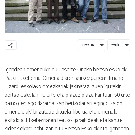
Entzun
Itzuli
Igandean omenduko du Lasarte-Oriako bertso eskolak
Patxi Etxeberria. Omenaldiaren aurkezpenean Imanol
Lizardi eskolako ordezkariak jakinarazi zuen "gurekin
bertso eskolan 10 urte eta plazaz plaza kantuan 50 urte
baino gehiago daramatzan bertsolariari egingo zaion
omenaldiak" bi zutabe dituela, liburua eta omenaldi-
ekitaldia. Etxeberriaren bertso garaikideak eta kantu-
kideak ekarri nahi izan ditu Bertso Eskolak eta igandean