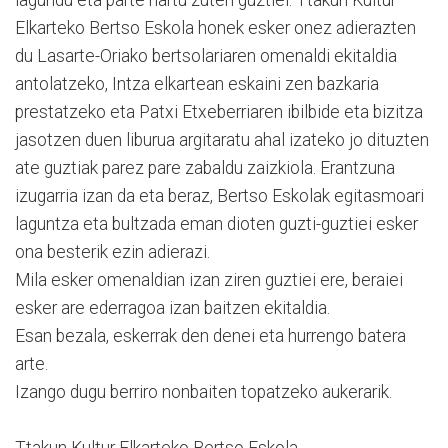
Elkarteko Bertso Eskola honek esker onez adierazten
du Lasarte-Oriako bertsolariaren omenaldi ekitaldia
antolatzeko, Intza elkartean eskaini zen bazkaria
prestatzeko eta Patxi Etxeberriaren ibilbide eta bizitza
jasotzen duen liburua argitaratu ahal izateko jo dituzten
ate guztiak parez pare zabaldu zaizkiola. Erantzuna
izugarria izan da eta beraz, Bertso Eskolak egitasmoari
laguntza eta bultzada eman dioten guzti-guztiei esker
ona besterik ezin adierazi.
Mila esker omenaldian izan ziren guztiei ere, beraiei
esker are ederragoa izan baitzen ekitaldia.
Esan bezala, eskerrak den denei eta hurrengo batera
arte.
Izango dugu berriro nonbaiten topatzeko aukerarik.
Ttakun Kultur Elkarteko Bertso Eskola