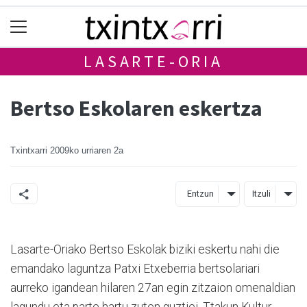
LASARTE-ORIA
Bertso Eskolaren eskertza
Txintxarri
2009ko urriaren 2a
Entzun
Itzuli
Lasarte-Oriako Bertso Eskolak biziki eskertu nahi die
emandako laguntza Patxi Etxeberria bertsolariari
aurreko igandean hilaren 27an egin zitzaion omenaldian
lagundu eta parte hartu zuten guztiei. Ttakun Kultur