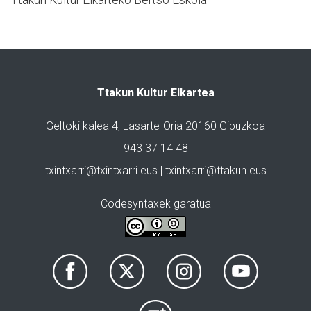
Ttakun Kultur Elkartea
Geltoki kalea 4, Lasarte-Oria 20160 Gipuzkoa
943 37 14 48
txintxarri@txintxarri.eus | txintxarri@ttakun.eus
Codesyntaxek garatua