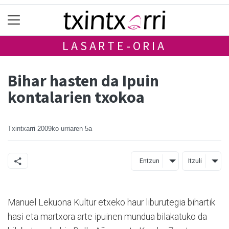
LASARTE-ORIA
Bihar hasten da Ipuin
kontalarien txokoa
Txintxarri
2009ko urriaren 5a
Entzun
Itzuli
Manuel Lekuona Kultur etxeko haur liburutegia bihartik
hasi eta martxora arte ipuinen mundua bilakatuko da