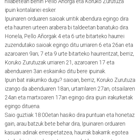
hilabetean behin Pello Añorga eta Koruko Zurutuza
ipuin kontalariei esker.
Ipuinaren orduaren saioak urritik abendura egingo dira
eta haurren urteen arabera bi taldeetan banatuko dira.
Honela, Pello Añorgak 4 eta 6 urte bitarteko haurrei
zuzendutako saioak egingo ditu urriaren 6 eta 26an eta
azaroaren 9an; 7 eta 9 urte bitarteko haurrentzat, berriz,
Koruko Zurutuzak urriaren 21, azaroaren 17 eta
abenduaren 3an eskainiko ditu bere ipuinak.
Ipuin bat irakurriko dugu? saioan, berriz, Koruko Zurutuza
izango da abenduaren 18an, urtarrilaren 27an, otsailaren
24an eta martxoaren 17an egingo dira ipuin irakurketak
egingo dituena.
Saio guztiak 18:00etan hasiko dira puntuan eta honetaz
gain, arau batzuk bete behar dira, Ipuinaren orduaren
kasuan adinak errespetatzea, haurrak bakarrik egotea