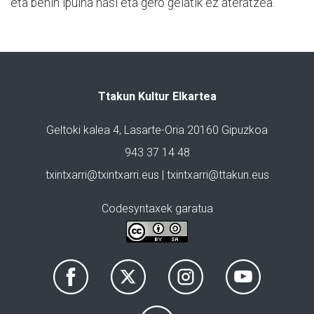
eta behin ipuina hasi eta gero gelatik ez ateratzea.
Ttakun Kultur Elkartea
Geltoki kalea 4, Lasarte-Oria 20160 Gipuzkoa
943 37 14 48
txintxarri@txintxarri.eus | txintxarri@ttakun.eus
Codesyntaxek garatua