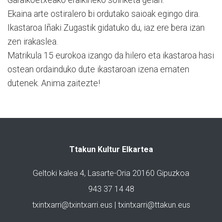
Ekaina arte ostiralero bi ordutako saioak egingo dira.
Ikastaroa Iñaki Zugastik gidatuko du, iaz ere bera izan
zen irakaslea.
Matrikula 15 eurokoa izango da hilero eta ikastaroa hasi
ostean ordainduko dute ikastaroan izena ematen
dutenek. Anima zaitezte!
Ttakun Kultur Elkartea
Geltoki kalea 4, Lasarte-Oria 20160 Gipuzkoa
943 37 14 48
txintxarri@txintxarri.eus | txintxarri@ttakun.eus