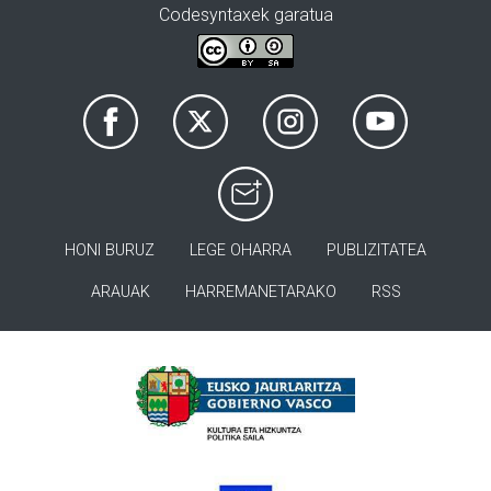
Codesyntaxek garatua
HONI BURUZ
LEGE OHARRA
PUBLIZITATEA
ARAUAK
HARREMANETARAKO
RSS