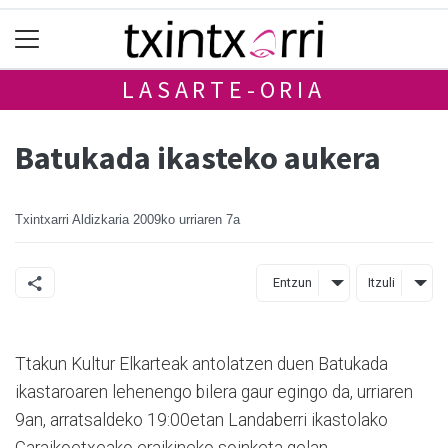
LASARTE-ORIA
Batukada ikasteko aukera
Txintxarri Aldizkaria
2009ko urriaren 7a
Entzun
Itzuli
Ttakun Kultur Elkarteak antolatzen duen Batukada
ikastaroaren lehenengo bilera gaur egingo da, urriaren
9an, arratsaldeko 19:00etan Landaberri ikastolako
Garaikoetxeako eraikineko soinketa gelan.