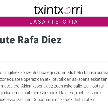
LASARTE-ORIA
ute Rafa Diez
o langileek konzentrazioa egin zuten Michelin fabrika aurrea
arzonek Batea operazioan atxilotutakoen askapena eskatzen
 ematea ere. Aldarrikapenak ez zuen asko balio izan, ostiral
agindua eman baitzuen Garzonek. Hala ere, mobilizazioek
jende asko izan zen Donostian sindikatuek deitu zuten