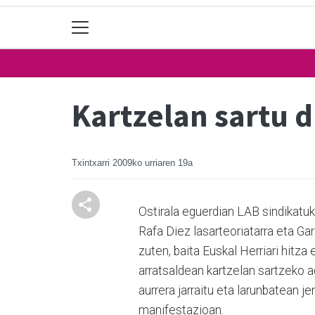
Kartzelan sartu d
Txintxarri
2009ko urriaren 19a
Ostirala eguerdian LAB sindikatuk
Rafa Diez lasarteoriatarra eta G
zuten, baita Euskal Herriari hitza
arratsaldean kartzelan sartzeko 
aurrera jarraitu eta larunbatean 
manifestazioan.