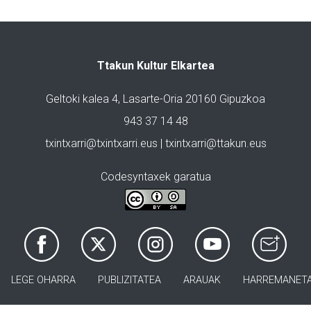
Ttakun Kultur Elkartea
Geltoki kalea 4, Lasarte-Oria 20160 Gipuzkoa
943 37 14 48
txintxarri@txintxarri.eus | txintxarri@ttakun.eus
Codesyntaxek garatua
LEGE OHARRA
PUBLIZITATEA
ARAUAK
HARREMANET