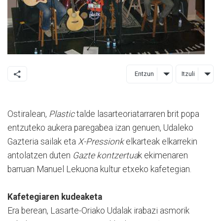
Entzun
Itzuli
Ostiralean,
Plastic
talde lasarteoriatarraren brit popa
entzuteko aukera paregabea izan genuen, Udaleko
Gazteria sailak eta
X-Pressionk
elkarteak elkarrekin
antolatzen duten
Gazte kontzertua
k ekimenaren
barruan Manuel Lekuona kultur etxeko kafetegian.
Kafetegiaren kudeaketa
Era berean, Lasarte-Oriako Udalak irabazi asmorik