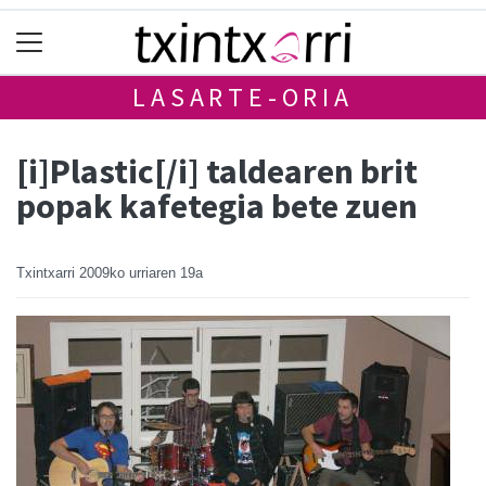
LASARTE-ORIA
[i]Plastic[/i] taldearen brit
popak kafetegia bete zuen
Txintxarri
2009ko urriaren 19a