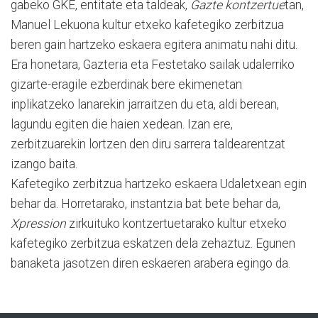
gabeko GKE, entitate eta taldeak,
Gazte kontzertue
tan,
Manuel Lekuona kultur etxeko kafetegiko zerbitzua
beren gain hartzeko eskaera egitera animatu nahi ditu.
Era honetara, Gazteria eta Festetako sailak udalerriko
gizarte-eragile ezberdinak bere ekimenetan
inplikatzeko lanarekin jarraitzen du eta, aldi berean,
lagundu egiten die haien xedean. Izan ere,
zerbitzuarekin lortzen den diru sarrera taldearentzat
izango baita.
Kafetegiko zerbitzua hartzeko eskaera Udaletxean egin
behar da. Horretarako, instantzia bat bete behar da,
Xpression
zirkuituko kontzertuetarako kultur etxeko
kafetegiko zerbitzua eskatzen dela zehaztuz. Egunen
banaketa jasotzen diren eskaeren arabera egingo da.