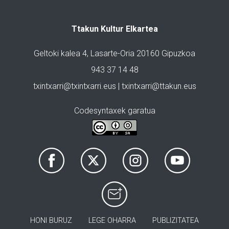
Ttakun Kultur Elkartea
Geltoki kalea 4, Lasarte-Oria 20160 Gipuzkoa
943 37 14 48
txintxarri@txintxarri.eus | txintxarri@ttakun.eus
Codesyntaxek garatua
HONI BURUZ
LEGE OHARRA
PUBLIZITATEA