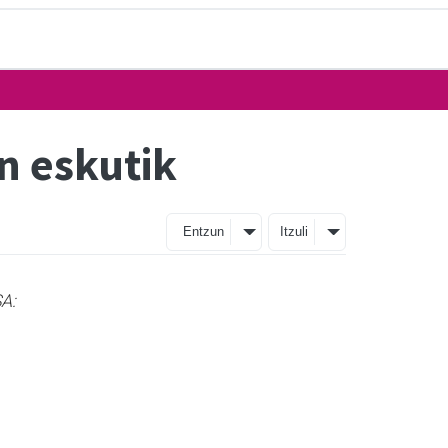
n eskutik
Entzun
Itzuli
A: