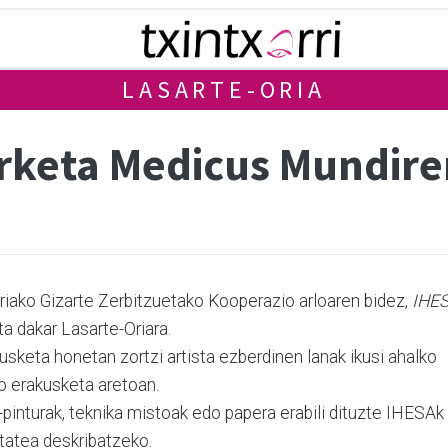
LASARTE-ORIA
keta Medicus Mundire
iako Gizarte Zerbitzuetako Kooperazio arloaren bidez,
IHES
a dakar Lasarte-Oriara.
usketa honetan zortzi artista ezberdinen lanak ikusi ahalko
o erakusketa aretoan.
io-pinturak, teknika mistoak edo papera erabili dituzte IHESAk
tatea deskribatzeko.