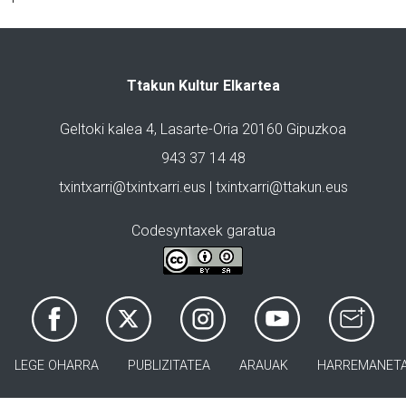
Ttakun Kultur Elkartea
Geltoki kalea 4, Lasarte-Oria 20160 Gipuzkoa
943 37 14 48
txintxarri@txintxarri.eus | txintxarri@ttakun.eus
Codesyntaxek garatua
LEGE OHARRA
PUBLIZITATEA
ARAUAK
HARREMANET