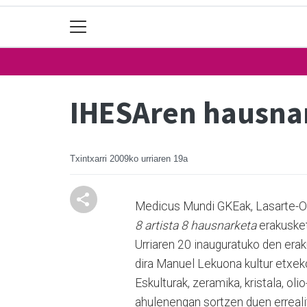
IHESAren hausnar
Txintxarri
2009ko urriaren 19a
Medicus Mundi GKEak, Lasarte-Or
8 artista 8 hausnarketa
erakusket
Urriaren 20 inauguratuko den erak
dira Manuel Lekuona kultur etxek
Eskulturak, zeramika, kristala, ol
ahulenengan sortzen duen erreali