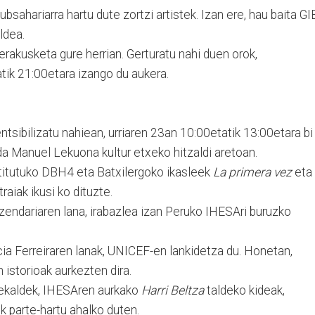
bsahariarra hartu dute zortzi artistek. Izan ere, hau baita GI
ldea.
rakusketa gure herrian. Gerturatu nahi duen orok,
atik 21:00etara izango du aukera.
ntsibilizatu nahiean, urriaren 23an 10:00etatik 13:00etara bi
da Manuel Lekuona kultur etxeko hitzaldi aretoan.
stitutuko DBH4 eta Batxilergoko ikasleek
La primera vez
eta
aiak ikusi ko dituzte.
zendariaren lana, irabazlea izan Peruko IHESAri buruzko
icia Ferreiraren lanak, UNICEF-en lankidetza du. Honetan,
 istorioak aurkezten dira.
ekaldek, IHESAren aurkako
Harri Beltza
taldeko kideak,
k parte-hartu ahalko duten.