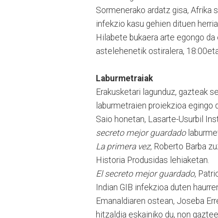
Sormenerako ardatz gisa, Afrika su
infekzio kasu gehien dituen herria
Hilabete bukaera arte egongo da e
astelehenetik ostiralera, 18:00et
Laburmetraiak
Erakusketari lagunduz, gazteak se
laburmetraien proiekzioa egingo 
Saio honetan, Lasarte-Usurbil In
secreto mejor guardado
laburmetr
La primera vez
, Roberto Barba zu
Historia Produsidas lehiaketan.
El secreto mejor guardado
, Patr
Indian GIB infekzioa duten haurren
Emanaldiaren ostean, Joseba Err
hitzaldia eskainiko du, non gaztee