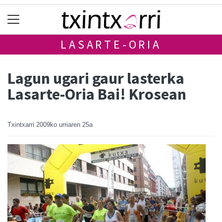
LASARTE-ORIA
Lagun ugari gaur lasterka
Lasarte-Oria Bai! Krosean
Txintxarri
2009ko urriaren 25a