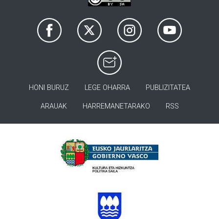
HONI BURUZ
LEGE OHARRA
PUBLIZITATEA
ARAUAK
HARREMANETARAKO
RSS