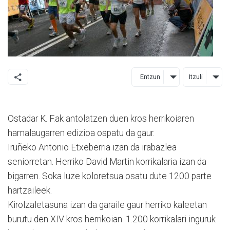
Entzun
Itzuli
Ostadar K. F.ak antolatzen duen kros herrikoiaren
hamalaugarren edizioa ospatu da gaur.
Iruñeko Antonio Etxeberria izan da irabazlea
seniorretan. Herriko David Martin korrikalaria izan da
bigarren. Soka luze koloretsua osatu dute 1200 parte
hartzaileek.
Kirolzaletasuna izan da garaile gaur herriko kaleetan
burutu den XIV kros herrikoian. 1.200 korrikalari inguruk