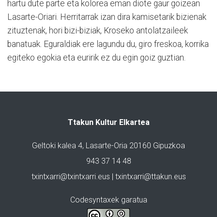
hartu dute parte eta kolorea eman diote gaur goizean
Lasarte-Oriari. Herritarrak izan dira kamisetarik bizienak
zituztenak, hori bizi-biziak, Kroseko antolatzaileek
banatuak. Eguraldiak ere lagundu du, giro freskoa, korrika
egiteko egokia eta euririk ez du egin goiz guztian.
Ttakun Kultur Elkartea
Geltoki kalea 4, Lasarte-Oria 20160 Gipuzkoa
943 37 14 48
txintxarri@txintxarri.eus | txintxarri@ttakun.eus
Codesyntaxek garatua