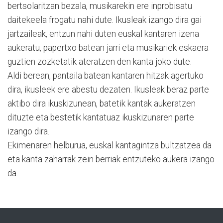
bertsolaritzan bezala, musikarekin ere inprobisatu
daitekeela frogatu nahi dute. Ikusleak izango dira gai
jartzaileak, entzun nahi duten euskal kantaren izena
aukeratu, papertxo batean jarri eta musikariek eskaera
guztien zozketatik ateratzen den kanta joko dute.
Aldi berean, pantaila batean kantaren hitzak agertuko
dira, ikusleek ere abestu dezaten. Ikusleak beraz parte
aktibo dira ikuskizunean, batetik kantak aukeratzen
dituzte eta bestetik kantatuaz ikuskizunaren parte
izango dira.
Ekimenaren helburua, euskal kantagintza bultzatzea da
eta kanta zaharrak zein berriak entzuteko aukera izango
da.