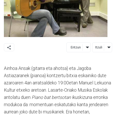
Entzun
Itzuli
Ainhoa Ansak (gitarra eta ahotsa) eta Jagoba
Astiazaranek (pianoa) kontzertu bitxia eskainiko dute
azaroaren 4an arratsaldeko 19:00etan Manuel Lekuona
Kultur etxeko aretoan. Lasarte-Oriako Musika Eskolak
antolatu duen
Piano bat bertsotan
ikuskizuna erronka
modukoa da: momentuan eskatutako kanta jendearen
aurrean joko dute bi musikariek. Era honetan,