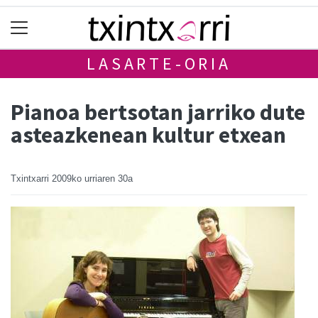
LASARTE-ORIA
Pianoa bertsotan jarriko dute
asteazkenean kultur etxean
Txintxarri
2009ko urriaren 30a