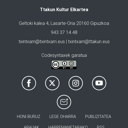
Ttakun Kultur Elkartea
Geltoki kalea 4, Lasarte-Oria 20160 Gipuzkoa
943 37 14 48
txintxarri@txintxarri.eus | txintxarri@ttakun.eus
Codesyntaxek garatua
HONI BURUZ
LEGE OHARRA
PUBLIZITATEA
ARAUAK
HARREMANETARAKO
RSS