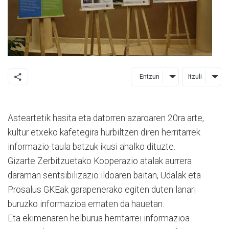
Entzun
Itzuli
Asteartetik hasita eta datorren azaroaren 20ra arte,
kultur etxeko kafetegira hurbiltzen diren herritarrek
informazio-taula batzuk ikusi ahalko dituzte.
Gizarte Zerbitzuetako Kooperazio atalak aurrera
daraman sentsibilizazio ildoaren baitan, Udalak eta
Prosalus GKEak garapenerako egiten duten lanari
buruzko informazioa ematen da hauetan.
Eta ekimenaren helburua herritarrei informazioa