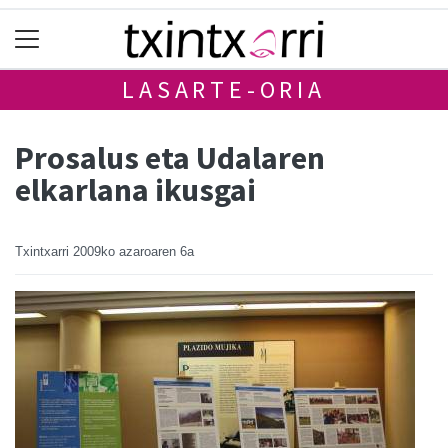
LASARTE-ORIA
Prosalus eta Udalaren
elkarlana ikusgai
Txintxarri
2009ko azaroaren 6a