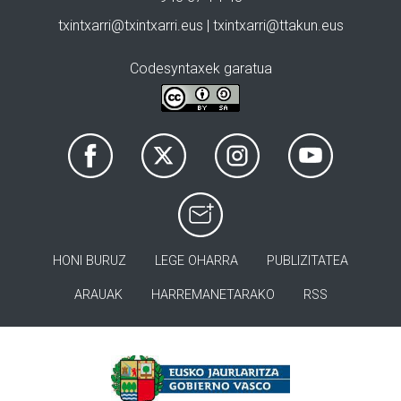
txintxarri@txintxarri.eus | txintxarri@ttakun.eus
Codesyntaxek garatua
HONI BURUZ
LEGE OHARRA
PUBLIZITATEA
ARAUAK
HARREMANETARAKO
RSS