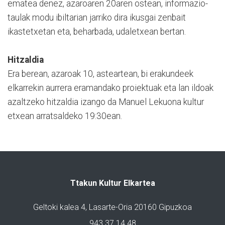
ematea denez, azaroaren 20aren ostean, informazio-
taulak modu ibiltarian jarriko dira ikusgai zenbait
ikastetxetan eta, beharbada, udaletxean bertan.
Hitzaldia
Era berean, azaroak 10, asteartean, bi erakundeek
elkarrekin aurrera eramandako proiektuak eta lan ildoak
azaltzeko hitzaldia izango da Manuel Lekuona kultur
etxean arratsaldeko 19:30ean.
Ttakun Kultur Elkartea
Geltoki kalea 4, Lasarte-Oria 20160 Gipuzkoa
943 37 14 48