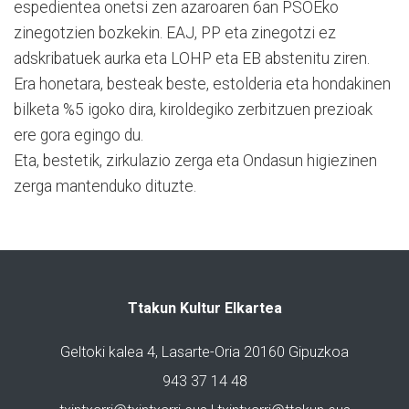
espedientea onetsi zen azaroaren 6an PSOEko
zinegotzien bozkekin. EAJ, PP eta zinegotzi ez
adskribatuek aurka eta LOHP eta EB abstenitu ziren.
Era honetara, besteak beste, estolderia eta hondakinen
bilketa %5 igoko dira, kiroldegiko zerbitzuen prezioak
ere gora egingo du.
Eta, bestetik, zirkulazio zerga eta Ondasun higiezinen
zerga mantenduko dituzte.
Ttakun Kultur Elkartea
Geltoki kalea 4, Lasarte-Oria 20160 Gipuzkoa
943 37 14 48