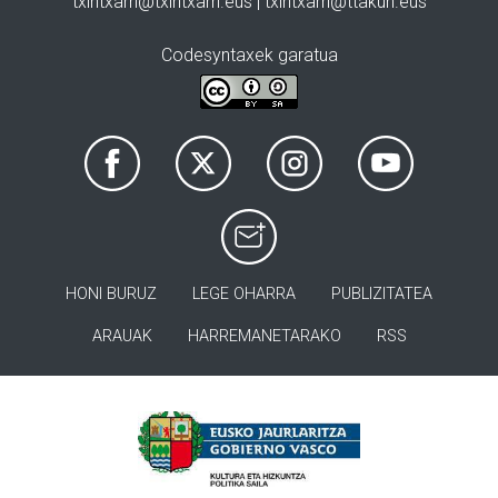
txintxarri@txintxarri.eus | txintxarri@ttakun.eus
Codesyntaxek garatua
HONI BURUZ
LEGE OHARRA
PUBLIZITATEA
ARAUAK
HARREMANETARAKO
RSS