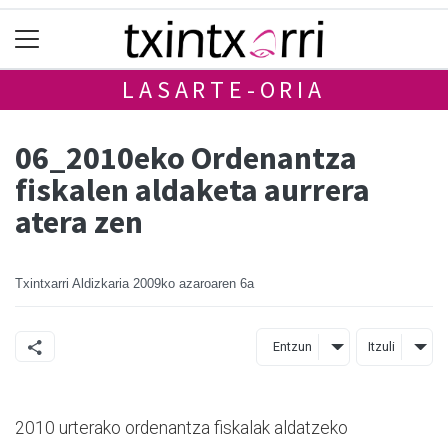
LASARTE-ORIA
06_2010eko Ordenantza
fiskalen aldaketa aurrera
atera zen
Txintxarri Aldizkaria
2009ko azaroaren 6a
Entzun
Itzuli
2010 urterako ordenantza fiskalak aldatzeko