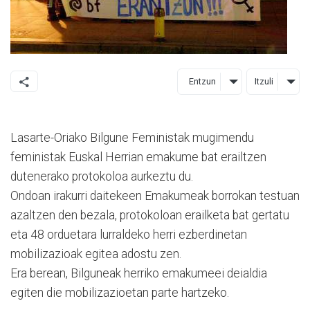
Entzun
Itzuli
Lasarte-Oriako Bilgune Feministak mugimendu
feministak Euskal Herrian emakume bat erailtzen
dutenerako protokoloa aurkeztu du.
Ondoan irakurri daitekeen Emakumeak borrokan testuan
azaltzen den bezala, protokoloan erailketa bat gertatu
eta 48 orduetara lurraldeko herri ezberdinetan
mobilizazioak egitea adostu zen.
Era berean, Bilguneak herriko emakumeei deialdia
egiten die mobilizazioetan parte hartzeko.