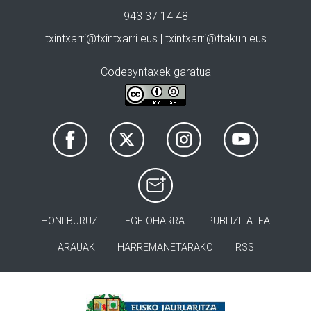
943 37 14 48
txintxarri@txintxarri.eus | txintxarri@ttakun.eus
Codesyntaxek garatua
HONI BURUZ
LEGE OHARRA
PUBLIZITATEA
ARAUAK
HARREMANETARAKO
RSS