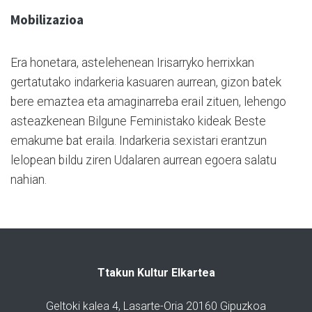
Mobilizazioa
Era honetara, astelehenean Irisarryko herrixkan
gertatutako indarkeria kasuaren aurrean, gizon batek
bere emaztea eta amaginarreba erail zituen, lehengo
asteazkenean Bilgune Feministako kideak Beste
emakume bat eraila. Indarkeria sexistari erantzun
lelopean bildu ziren Udalaren aurrean egoera salatu
nahian.
Ttakun Kultur Elkartea
Geltoki kalea 4, Lasarte-Oria 20160 Gipuzkoa