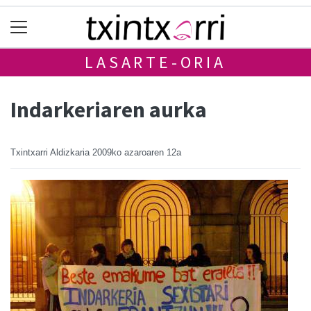
LASARTE-ORIA
Indarkeriaren aurka
Txintxarri Aldizkaria
2009ko azaroaren 12a