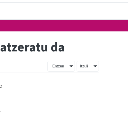
 atzeratu da
Entzun
Itzuli
ko
z