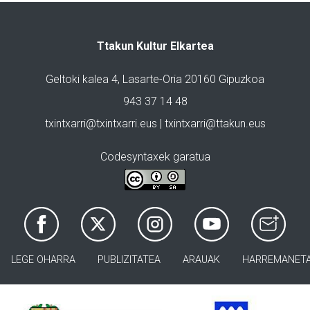
Ttakun Kultur Elkartea
Geltoki kalea 4, Lasarte-Oria 20160 Gipuzkoa
943 37 14 48
txintxarri@txintxarri.eus | txintxarri@ttakun.eus
Codesyntaxek garatua
LEGE OHARRA
PUBLIZITATEA
ARAUAK
HARREMANET