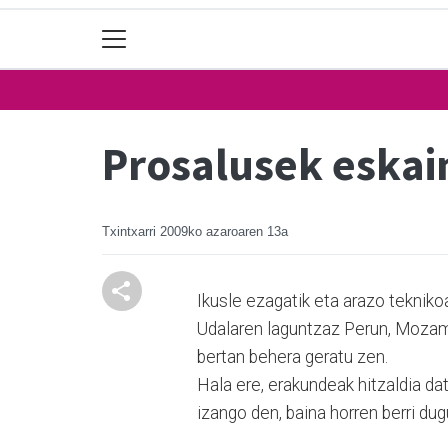
Prosalusek eskain
Txintxarri
2009ko azaroaren 13a
Ikusle ezagatik eta arazo teknik
Udalaren laguntzaz Perun, Mozambi
bertan behera geratu zen.
Hala ere, erakundeak hitzaldia da
izango den, baina horren berri dug