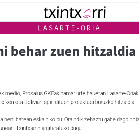
LASARTE-ORIA
i behar zuen hitzaldia
oak medio, Prosalus GKEak hamar urte hauetan Lasarte-Oria
ken eta Bolivian egin dituen proiektuei buruzko hitzaldia
ta berri batean eskainiko du. Oraindik zehaztu gabe dago noi
unean, Txintxarrin argitaratuko dugu.