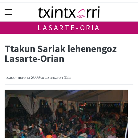
LASARTE-ORIA
Ttakun Sariak lehenengoz
Lasarte-Orian
itxaso-moreno
2009ko azaroaren 13a