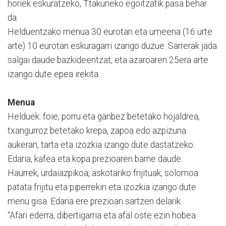
horiek eskuratzeko, Ttakuneko egoitzatik pasa behar
da.
Helduentzako menua 30 eurotan eta umeena (16 urte
arte) 10 eurotan eskuragarri izango duzue. Sarrerak jada
salgai daude bazkideentzat, eta azaroaren 25era arte
izango dute epea irekita.
Menua
Helduek: foie, porru eta ganbez betetako hojaldrea,
txangurroz betetako krepa, zapoa edo azpizuna
aukeran, tarta eta izozkia izango dute dastatzeko.
Edaria, kafea eta kopa prezioaren barne daude.
Haurrek, urdaiazpikoa, askotariko frijituak, solomoa
patata frijitu eta piperrekin eta izozkia izango dute
menu gisa. Edaria ere prezioan sartzen delarik.
“Afari ederra, dibertigarria eta afal oste ezin hobea