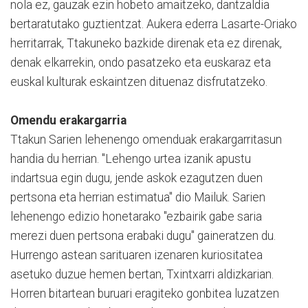
nola ez, gauzak ezin hobeto amaitzeko, dantzaldia
bertaratutako guztientzat. Aukera ederra Lasarte-Oriako
herritarrak, Ttakuneko bazkide direnak eta ez direnak,
denak elkarrekin, ondo pasatzeko eta euskaraz eta
euskal kulturak eskaintzen dituenaz disfrutatzeko.
Omendu erakargarria
Ttakun Sarien lehenengo omenduak erakargarritasun
handia du herrian. "Lehengo urtea izanik apustu
indartsua egin dugu, jende askok ezagutzen duen
pertsona eta herrian estimatua" dio Mailuk. Sarien
lehenengo edizio honetarako "ezbairik gabe saria
merezi duen pertsona erabaki dugu" gaineratzen du.
Hurrengo astean sarituaren izenaren kuriositatea
asetuko duzue hemen bertan, Txintxarri aldizkarian.
Horren bitartean buruari eragiteko gonbitea luzatzen