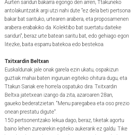
Aurten saridun bakarra egongo den arren, Ttakuneko
antolakuntzatik argi utzi nahi dute "ez dela beti pertsona
bakar bat sarituko, urtearen arabera, eta proposamenen
arabera erabakiko da. Kolektibo bat suertatu daiteke
saridun", beraz urte batean saritu bat, edo gehiago egon
litezke, baita esparru batekoa edo bestekoa.
Txitxardin Beltxan
Euskaldunak jale onak garela ezin ukatu, ospakizun
guztiak mahai baten inguruan egiteko ohitura dugu, eta
Ttakun Sariak ere horrela ospatuko dira. Txitxardin
Beltxa jatetxean izango da zita, azaroaren 28an,
gaueko bederatzietan. "Menu paregabea eta oso prezio
onean prestatu digute".
150 pertsonentzako lekua dago, beraz, tiketak agortu
baino lehen zurearekin egiteko aukerarik ez galdu. Tike