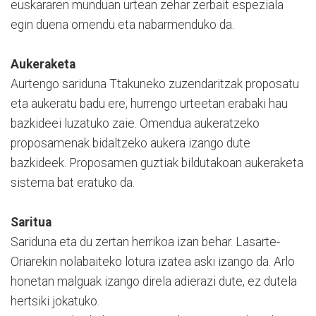
euskararen munduan urtean zehar zerbait espeziala
egin duena omendu eta nabarmenduko da.
Aukeraketa
Aurtengo sariduna Ttakuneko zuzendaritzak proposatu
eta aukeratu badu ere, hurrengo urteetan erabaki hau
bazkideei luzatuko zaie. Omendua aukeratzeko
proposamenak bidaltzeko aukera izango dute
bazkideek. Proposamen guztiak bildutakoan aukeraketa
sistema bat eratuko da.
Saritua
Sariduna eta du zertan herrikoa izan behar. Lasarte-
Oriarekin nolabaiteko lotura izatea aski izango da. Arlo
honetan malguak izango direla adierazi dute, ez dutela
hertsiki jokatuko.