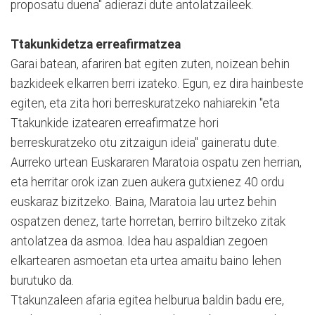
proposatu duena" adierazi dute antolatzaileek.
Ttakunkidetza erreafirmatzea
Garai batean, afariren bat egiten zuten, noizean behin
bazkideek elkarren berri izateko. Egun, ez dira hainbeste
egiten, eta zita hori berreskuratzeko nahiarekin "eta
Ttakunkide izatearen erreafirmatze hori
berreskuratzeko otu zitzaigun ideia" gaineratu dute.
Aurreko urtean Euskararen Maratoia ospatu zen herrian,
eta herritar orok izan zuen aukera gutxienez 40 ordu
euskaraz bizitzeko. Baina, Maratoia lau urtez behin
ospatzen denez, tarte horretan, berriro biltzeko zitak
antolatzea da asmoa. Idea hau aspaldian zegoen
elkartearen asmoetan eta urtea amaitu baino lehen
burutuko da.
Ttakunzaleen afaria egitea helburua baldin badu ere,