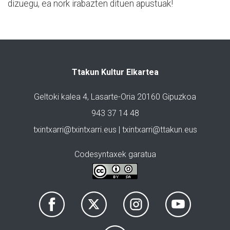
dizuegu, ea nork irabazten dituen apustuak!
Ttakun Kultur Elkartea
Geltoki kalea 4, Lasarte-Oria 20160 Gipuzkoa
943 37 14 48
txintxarri@txintxarri.eus | txintxarri@ttakun.eus
Codesyntaxek garatua