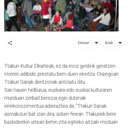
Entzun
Itzuli
Ttakun Kultur Elkarteak, ez da inoiz geldirik geratzen.
Horren adibide, prestatu berri duen ekintza. Oraingoan
Ttakun Sariak deritzonak antolatu ditu.
Sari hauen helburua, euskara edo euskal kulturaren
munduan zerbait berezia egin dutenak
errekonozimentua adieraztea da. "Ttakun Sariak
asmakizun bat izan dira, azken finean. Ttakunek bere
bazkideekin urtean behin zita egiteko aitzaki moduan