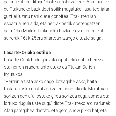
garantizatzen ditugu" diote antolatzaileek. Afari hau ez
da Ttakuneko bazkideei soilik mugatuko, lasarteoriatar
guztiei luzatu nahi diete gonbitea "Ttakunen lan
esparrua herria da, eta herriak berak sostengatzen
gaitu" dio Mailuk. Ttakuneko bazkide ez direnentzat
sarrerak 16tik 25era bitartean izango dituzte salgai.
Lasarte-Oriako estiloa
Lasarte-Oriak badu gauzak ospatzeko estilo berezia,
eta horren arabera antolatuko da Ttakun Sarien
ingurukoa.
"Herrian artista asko dago, lotsagabe asko, baita
taulatua asko gustatzen zaien horietakoak. Maratoian
sortzen den afal osteko giroa sortzea dugu asmoa eta
lortuko dugula uste dugu" diote Ttakuneko arduradunek.
Afari paregabea dastatu eta gero, show pixka bat, eta