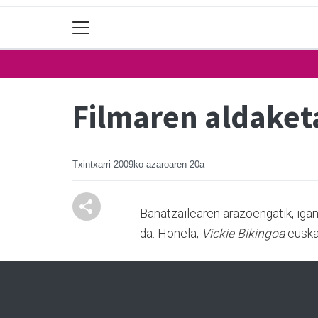
Filmaren aldaket
Txintxarri
2009ko azaroaren 20a
Banatzailearen arazoengatik, iga
da. Honela,
Vickie Bikingoa
euska