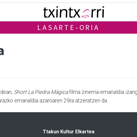
LASARTE-ORIA
a
ndean,
Short La Piedra Mágica
filma zinema-emanaldia izan
razko emanaldia azaroaren 29ra atzeratzen da.
Ttakun Kultur Elkartea