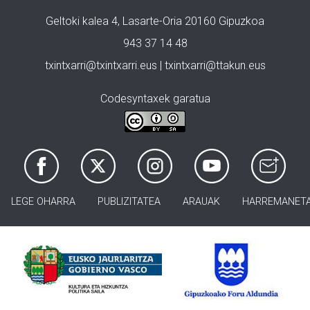
Geltoki kalea 4, Lasarte-Oria 20160 Gipuzkoa
943 37 14 48
txintxarri@txintxarri.eus | txintxarri@ttakun.eus
Codesyntaxek garatua
LEGE OHARRA
PUBLIZITATEA
ARAUAK
HARREMANET