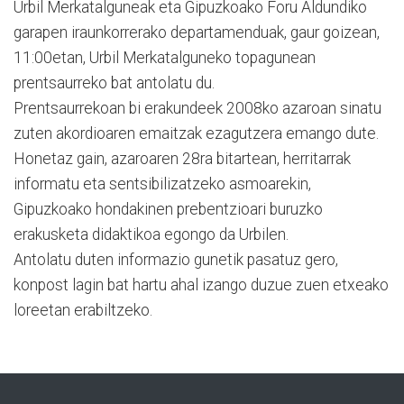
Urbil Merkatalguneak eta Gipuzkoako Foru Aldundiko
garapen iraunkorrerako departamenduak, gaur goizean,
11:00etan, Urbil Merkatalguneko topagunean
prentsaurreko bat antolatu du.
Prentsaurrekoan bi erakundeek 2008ko azaroan sinatu
zuten akordioaren emaitzak ezagutzera emango dute.
Honetaz gain, azaroaren 28ra bitartean, herritarrak
informatu eta sentsibilizatzeko asmoarekin,
Gipuzkoako hondakinen prebentzioari buruzko
erakusketa didaktikoa egongo da Urbilen.
Antolatu duten informazio gunetik pasatuz gero,
konpost lagin bat hartu ahal izango duzue zuen etxeako
loreetan erabiltzeko.