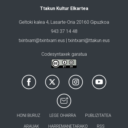
Ttakun Kultur Elkartea
Geltoki kalea 4, Lasarte-Oria 20160 Gipuzkoa
943 37 14 48
txintxarri@txintxarri.eus | txintxarri@ttakun.eus
Codesyntaxek garatua
HONI BURUZ
LEGE OHARRA
PUBLIZITATEA
ARAUAK
HARREMANETARAKO
RSS