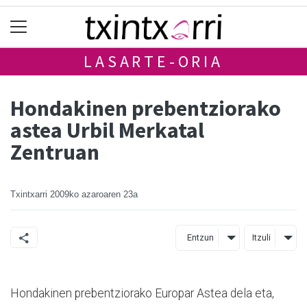
LASARTE-ORIA
Hondakinen prebentziorako
astea Urbil Merkatal
Zentruan
Txintxarri
2009ko azaroaren 23a
Entzun
Itzuli
Hondakinen prebentziorako Europar Astea dela eta,