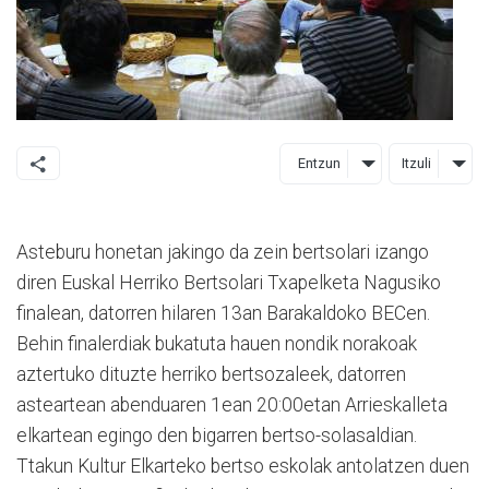
Entzun
Itzuli
Asteburu honetan jakingo da zein bertsolari izango
diren Euskal Herriko Bertsolari Txapelketa Nagusiko
finalean, datorren hilaren 13an Barakaldoko BECen.
Behin finalerdiak bukatuta hauen nondik norakoak
aztertuko dituzte herriko bertsozaleek, datorren
asteartean abenduaren 1ean 20:00etan Arrieskalleta
elkartean egingo den bigarren bertso-solasaldian.
Ttakun Kultur Elkarteko bertso eskolak antolatzen duen