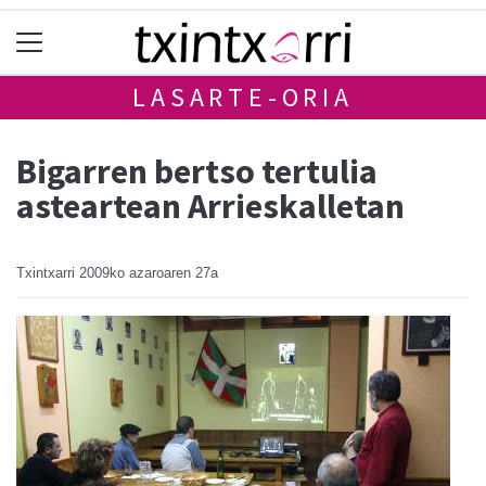
LASARTE-ORIA
Bigarren bertso tertulia
asteartean Arrieskalletan
Txintxarri
2009ko azaroaren 27a