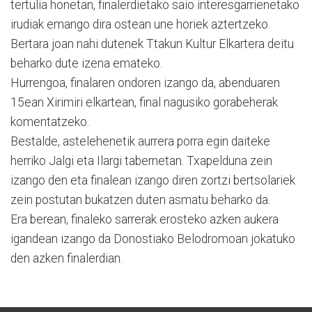
tertulia honetan, finalerdietako saio interesgarrienetako
irudiak emango dira ostean une horiek aztertzeko.
Bertara joan nahi dutenek Ttakun Kultur Elkartera deitu
beharko dute izena emateko.
Hurrengoa, finalaren ondoren izango da, abenduaren
15ean Xirimiri elkartean, final nagusiko gorabeherak
komentatzeko.
Bestalde, astelehenetik aurrera porra egin daiteke
herriko Jalgi eta Ilargi tabernetan. Txapelduna zein
izango den eta finalean izango diren zortzi bertsolariek
zein postutan bukatzen duten asmatu beharko da.
Era berean, finaleko sarrerak erosteko azken aukera
igandean izango da Donostiako Belodromoan jokatuko
den azken finalerdian.