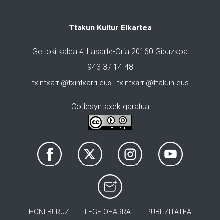
Ttakun Kultur Elkartea
Geltoki kalea 4, Lasarte-Oria 20160 Gipuzkoa
943 37 14 48
txintxarri@txintxarri.eus | txintxarri@ttakun.eus
Codesyntaxek garatua
HONI BURUZ
LEGE OHARRA
PUBLIZITATEA