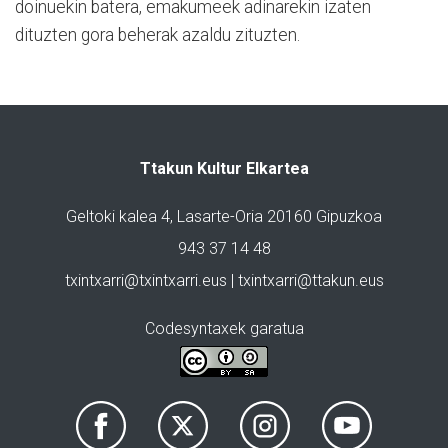
doinuekin batera, emakumeek adinarekin izaten
dituzten gora beherak azaldu zituzten.
Ttakun Kultur Elkartea
Geltoki kalea 4, Lasarte-Oria 20160 Gipuzkoa
943 37 14 48
txintxarri@txintxarri.eus | txintxarri@ttakun.eus
Codesyntaxek garatua