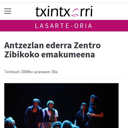
LASARTE-ORIA
Antzezlan ederra Zentro
Zibikoko emakumeena
Txintxarri
2009ko azaroaren 30a