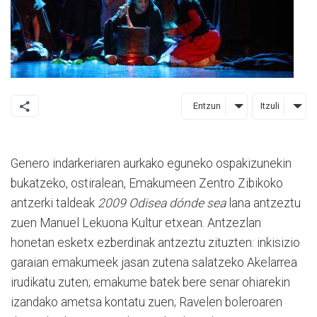
Entzun
Itzuli
Genero indarkeriaren aurkako eguneko ospakizunekin
bukatzeko, ostiralean, Emakumeen Zentro Zibikoko
antzerki taldeak
2009 Odisea dónde sea
lana antzeztu
zuen Manuel Lekuona Kultur etxean. Antzezlan
honetan esketx ezberdinak antzeztu zituzten: inkisizio
garaian emakumeek jasan zutena salatzeko Akelarrea
irudikatu zuten; emakume batek bere senar ohiarekin
izandako ametsa kontatu zuen; Ravelen boleroaren