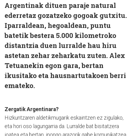
Argentinak dituen paraje natural
ederretaz gozatzeko gogoak gutxitu.
Iparraldean, hegoaldean, puntu
batetik bestera 5.000 kilometroko
distantzia duen lurralde hau hiru
astetan zehar zeharkatu zuten. Alex
Tetuanekin egon gara, bertan
ikusitako eta hausnartutakoen berri
emateko.
Zergatik Argentinara?
Hizkuntzaren aldetikmugarik eskaintzen ez zigulako,
eta hori oso lagungarria da. Lurralde bat bisitatzera
joatea eta bertan, inongo arazorik gabe komunikatzea