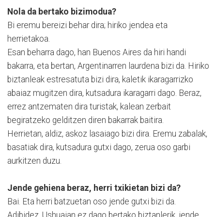
Nola da bertako bizimodua?
Bi eremu bereizi behar dira; hiriko jendea eta
herrietakoa.
Esan beharra dago, han Buenos Aires da hiri handi
bakarra, eta bertan, Argentinarren laurdena bizi da. Hiriko
biztanleak estresatuta bizi dira, kaletik ikaragarrizko
abaiaz mugitzen dira, kutsadura ikaragarri dago. Beraz,
errez antzematen dira turistak, kalean zerbait
begiratzeko gelditzen diren bakarrak baitira.
Herrietan, aldiz, askoz lasaiago bizi dira. Eremu zabalak,
basatiak dira, kutsadura gutxi dago, zerua oso garbi
aurkitzen duzu.
Jende gehiena beraz, herri txikietan bizi da?
Bai. Eta herri batzuetan oso jende gutxi bizi da.
Adibidez, Ushuaian ez dago bertako biztanlerik, jende