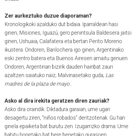
Zer aurkeztuko duzue diaporaman?
Kronologikoki azalduko dut bidaia. Iparraldean hasi
ginen, Misiones, Iguazú, gero penintsula Baldesera jaitsi
ginen, Ushuaia, Calafatera eta bertan Perito Moreno
ikustera. Ondoren, Barilochera igo ginen, Argentinako
eski zentro batera eta Buenos Airesen amaitu genuen.
Ondoren, Argentinan bizirik dauden hainbat zauri
azaltzen saiatuko naiz; Malvinasetako guda,
Las
madres de la plaza de mayo
...
Asko al dira irekita geratzen diren zauriak?
Asko dira oraindik. Diktadura garaian, ume ugari
desagertu ziren, “niños robados” deritzotenak. Gu han
ginela epaiketa bat burutu zen. Izugarrizko drama. Ume
bahitu horietako bat bere benetako gurasoen