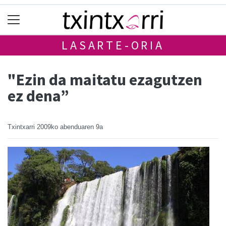
LASARTE-ORIA
"Ezin da maitatu ezagutzen
ez dena”
Txintxarri
2009ko abenduaren 9a