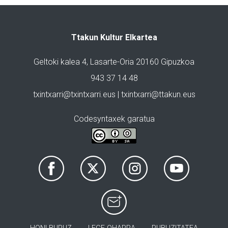
Ttakun Kultur Elkartea
Geltoki kalea 4, Lasarte-Oria 20160 Gipuzkoa
943 37 14 48
txintxarri@txintxarri.eus | txintxarri@ttakun.eus
Codesyntaxek garatua