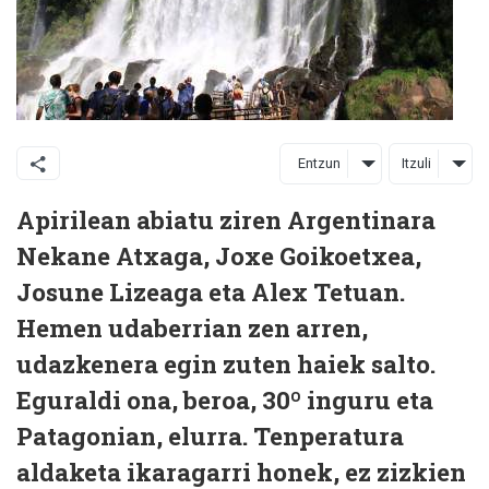
Entzun
Itzuli
Apirilean abiatu ziren Argentinara
Nekane Atxaga, Joxe Goikoetxea,
Josune Lizeaga eta Alex Tetuan.
Hemen udaberrian zen arren,
udazkenera egin zuten haiek salto.
Eguraldi ona, beroa, 30º inguru eta
Patagonian, elurra. Tenperatura
aldaketa ikaragarri honek, ez zizkien