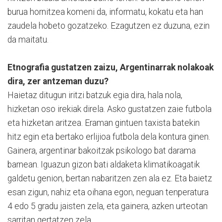
burua hornitzea komeni da, informatu, kokatu eta han
zaudela hobeto gozatzeko. Ezagutzen ez duzuna, ezin
da maitatu.
Etnografia gustatzen zaizu, Argentinarrak nolakoak
dira, zer antzeman duzu?
Haietaz ditugun iritzi batzuk egia dira, hala nola,
hizketan oso irekiak direla. Asko gustatzen zaie futbola
eta hizketan aritzea. Eraman gintuen taxista batekin
hitz egin eta bertako erlijioa futbola dela kontura ginen.
Gainera, argentinar bakoitzak psikologo bat darama
barnean. Iguazun gizon bati aldaketa klimatikoagatik
galdetu genion, bertan nabaritzen zen ala ez. Eta baietz
esan zigun, nahiz eta oihana egon, neguan tenperatura
4 edo 5 gradu jaisten zela, eta gainera, azken urteotan
sarritan gertatzen zela.