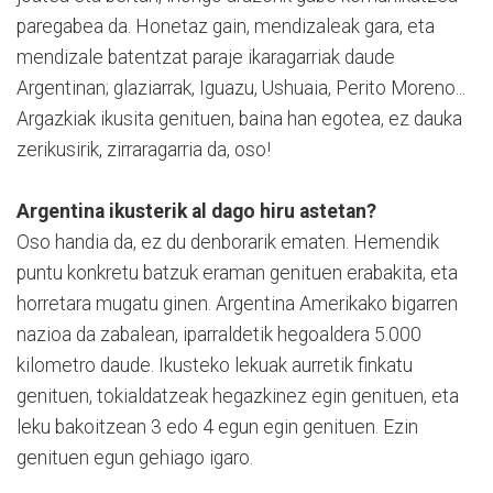
paregabea da. Honetaz gain, mendizaleak gara, eta
mendizale batentzat paraje ikaragarriak daude
Argentinan; glaziarrak, Iguazu, Ushuaia, Perito Moreno...
Argazkiak ikusita genituen, baina han egotea, ez dauka
zerikusirik, zirraragarria da, oso!
Argentina ikusterik al dago hiru astetan?
Oso handia da, ez du denborarik ematen. Hemendik
puntu konkretu batzuk eraman genituen erabakita, eta
horretara mugatu ginen. Argentina Amerikako bigarren
nazioa da zabalean, iparraldetik hegoaldera 5.000
kilometro daude. Ikusteko lekuak aurretik finkatu
genituen, tokialdatzeak hegazkinez egin genituen, eta
leku bakoitzean 3 edo 4 egun egin genituen. Ezin
genituen egun gehiago igaro.