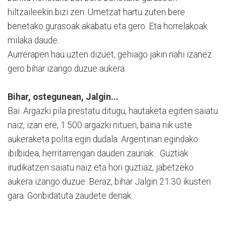
hiltzaileekin bizi zen. Umetzat hartu zuten bere
benetako gurasoak akabatu eta gero. Eta horrelakoak
milaka daude.
Aurrerapen hau uzten dizuet, gehiago jakin nahi izanez
gero bihar izango duzue aukera.
Bihar, ostegunean, Jalgin...
Bai. Argazki pila prestatu ditugu, hautaketa egiten saiatu
naiz, izan ere, 1.500 argazki nituen, baina nik uste
aukeraketa polita egin dudala. Argentinan egindako
ibilbidea, herritarrengan dauden zauriak... Guztiak
irudikatzen saiatu naiz eta hori guztiaz, jabetzeko
aukera izango duzue. Beraz, bihar Jalgin 21:30 ikusten
gara. Gonbidatuta zaudete denak.