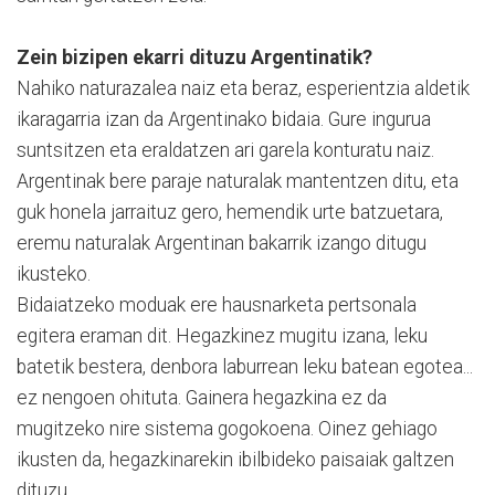
Zein bizipen ekarri dituzu Argentinatik?
Nahiko naturazalea naiz eta beraz, esperientzia aldetik
ikaragarria izan da Argentinako bidaia. Gure ingurua
suntsitzen eta eraldatzen ari garela konturatu naiz.
Argentinak bere paraje naturalak mantentzen ditu, eta
guk honela jarraituz gero, hemendik urte batzuetara,
eremu naturalak Argentinan bakarrik izango ditugu
ikusteko.
Bidaiatzeko moduak ere hausnarketa pertsonala
egitera eraman dit. Hegazkinez mugitu izana, leku
batetik bestera, denbora laburrean leku batean egotea...
ez nengoen ohituta. Gainera hegazkina ez da
mugitzeko nire sistema gogokoena. Oinez gehiago
ikusten da, hegazkinarekin ibilbideko paisaiak galtzen
dituzu.