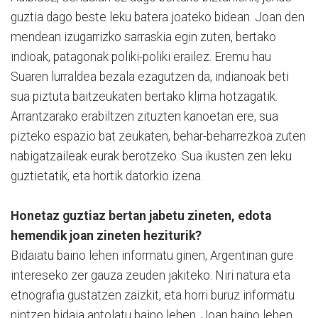
guztia dago beste leku batera joateko bidean. Joan den
mendean izugarrizko sarraskia egin zuten, bertako
indioak, patagonak poliki-poliki erailez. Eremu hau
Suaren lurraldea bezala ezagutzen da, indianoak beti
sua piztuta baitzeukaten bertako klima hotzagatik.
Arrantzarako erabiltzen zituzten kanoetan ere, sua
pizteko espazio bat zeukaten, behar-beharrezkoa zuten
nabigatzaileak eurak berotzeko. Sua ikusten zen leku
guztietatik, eta hortik datorkio izena.
Honetaz guztiaz bertan jabetu zineten, edota
hemendik joan zineten heziturik?
Bidaiatu baino lehen informatu ginen, Argentinan gure
intereseko zer gauza zeuden jakiteko. Niri natura eta
etnografia gustatzen zaizkit, eta horri buruz informatu
nintzen bidaia antolatu baino lehen. Joan baino lehen