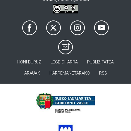
HONI BURUZ
LEGE OHARRA
PUBLIZITATEA
ARAUAK
HARREMANETARAKO
RSS