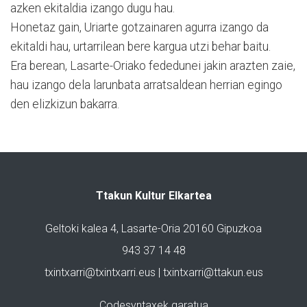
azken ekitaldia izango dugu hau.
Honetaz gain, Uriarte gotzainaren agurra izango da
ekitaldi hau, urtarrilean bere kargua utzi behar baitu.
Era berean, Lasarte-Oriako fededunei jakin arazten zaie,
hau izango dela larunbata arratsaldean herrian egingo
den elizkizun bakarra.
Ttakun Kultur Elkartea
Geltoki kalea 4, Lasarte-Oria 20160 Gipuzkoa
943 37 14 48
txintxarri@txintxarri.eus | txintxarri@ttakun.eus
Codesyntaxek garatua