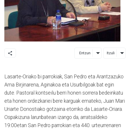
Entzun
Itzuli
Lasarte-Oriako bi parrokiak, San Pedro eta Arantzazuko
Ama Birjinarena, Aginakoa eta Usurbilgoak bat egin
dute. Pastoral kontseilu berri honen sorrera bedeinkatu
eta honen ordezkariei bere karguak emateko, Juan Mari
Uriarte Donostiako gotzaina etorriko da Lasarte-Oriara.
Ospakizuna larunbatean izango da, arratsaldeko
19:00etan San Pedro parrokian eta 440. urteurrenaren