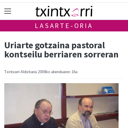
LASARTE-ORIA
Uriarte gotzaina pastoral
kontseilu berriaren sorreran
Txintxarri Aldizkaria
2009ko abenduaren 16a