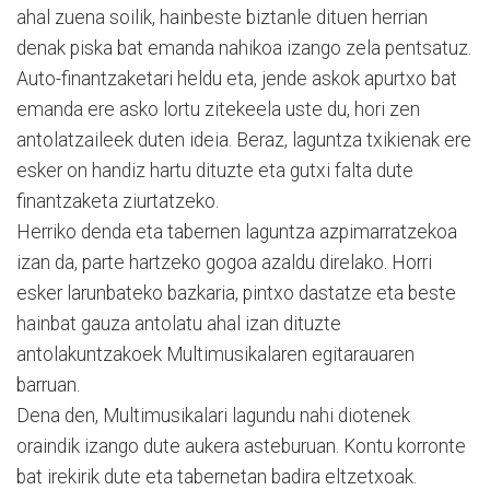
ahal zuena soilik, hainbeste biztanle dituen herrian
denak piska bat emanda nahikoa izango zela pentsatuz.
Auto-finantzaketari heldu eta, jende askok apurtxo bat
emanda ere asko lortu zitekeela uste du, hori zen
antolatzaileek duten ideia. Beraz, laguntza txikienak ere
esker on handiz hartu dituzte eta gutxi falta dute
finantzaketa ziurtatzeko.
Herriko denda eta tabernen laguntza azpimarratzekoa
izan da, parte hartzeko gogoa azaldu direlako. Horri
esker larunbateko bazkaria, pintxo dastatze eta beste
hainbat gauza antolatu ahal izan dituzte
antolakuntzakoek Multimusikalaren egitarauaren
barruan.
Dena den, Multimusikalari lagundu nahi diotenek
oraindik izango dute aukera asteburuan. Kontu korronte
bat irekirik dute eta tabernetan badira eltzetxoak.