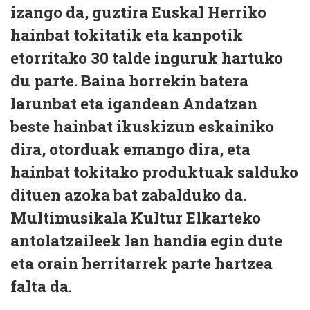
izango da, guztira Euskal Herriko
hainbat tokitatik eta kanpotik
etorritako 30 talde inguruk hartuko
du parte. Baina horrekin batera
larunbat eta igandean Andatzan
beste hainbat ikuskizun eskainiko
dira, otorduak emango dira, eta
hainbat tokitako produktuak salduko
dituen azoka bat zabalduko da.
Multimusikala Kultur Elkarteko
antolatzaileek lan handia egin dute
eta orain herritarrek parte hartzea
falta da.