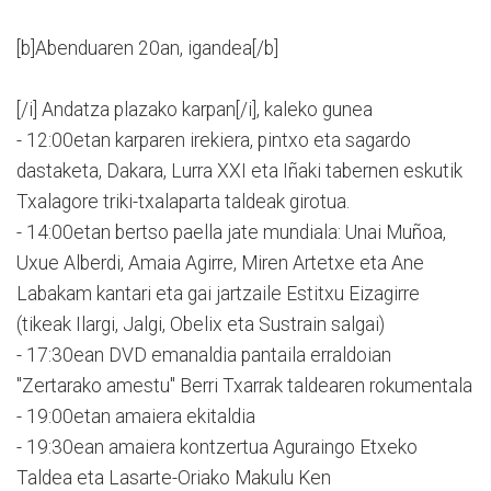
[b]Abenduaren 20an, igandea[/b]
[/i] Andatza plazako karpan[/i], kaleko gunea
- 12:00etan karparen irekiera, pintxo eta sagardo
dastaketa, Dakara, Lurra XXI eta Iñaki tabernen eskutik
Txalagore triki-txalaparta taldeak girotua.
- 14:00etan bertso paella jate mundiala: Unai Muñoa,
Uxue Alberdi, Amaia Agirre, Miren Artetxe eta Ane
Labakam kantari eta gai jartzaile Estitxu Eizagirre
(tikeak Ilargi, Jalgi, Obelix eta Sustrain salgai)
- 17:30ean DVD emanaldia pantaila erraldoian
"Zertarako amestu" Berri Txarrak taldearen rokumentala
- 19:00etan amaiera ekitaldia
- 19:30ean amaiera kontzertua Aguraingo Etxeko
Taldea eta Lasarte-Oriako Makulu Ken