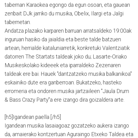
tabernan Karaokea egongo da egun osoan, eta gauean
zenbait DJk jarriko du musika, Obelix, Ilargi eta Jalgi
tabernetan.
Andatza plazako karparen barruan arratsaldeko 19:00ak
inguruan hasiko da jaialdia eta beste talde batzuen
artean, herrialde kataluniarretik, konkretuki Valentziatik
datorren The Startats taldeak joko du; Lasarte-Oriako
Musikeskolako kideeek eta iparraldeko Zezenaren
taldeak ere bai. Hauek "dantzatzeko musika balkanikoa"
eskainiko dute era ganberroan. Bukatzeko, hasteko
erromeria eta ondoren musika jartzaileen "Jaula Drum
& Bass Crazy Party"a ere izango dira goizaldera arte.
[h5]Igandean paella [/h5]
Igandean musika lasaiagoaz gozatzeko aukera izango
da, amaierako kontzertuan Aguraingo Etxeko Taldea eta