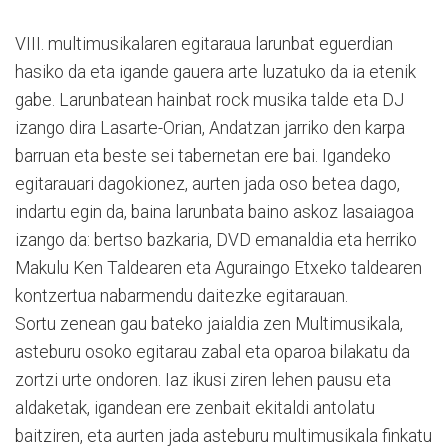
VIII. multimusikalaren egitaraua larunbat eguerdian
hasiko da eta igande gauera arte luzatuko da ia etenik
gabe. Larunbatean hainbat rock musika talde eta DJ
izango dira Lasarte-Orian, Andatzan jarriko den karpa
barruan eta beste sei tabernetan ere bai. Igandeko
egitarauari dagokionez, aurten jada oso betea dago,
indartu egin da, baina larunbata baino askoz lasaiagoa
izango da: bertso bazkaria, DVD emanaldia eta herriko
Makulu Ken Taldearen eta Aguraingo Etxeko taldearen
kontzertua nabarmendu daitezke egitarauan.
Sortu zenean gau bateko jaialdia zen Multimusikala,
asteburu osoko egitarau zabal eta oparoa bilakatu da
zortzi urte ondoren. Iaz ikusi ziren lehen pausu eta
aldaketak, igandean ere zenbait ekitaldi antolatu
baitziren, eta aurten jada asteburu multimusikala finkatu