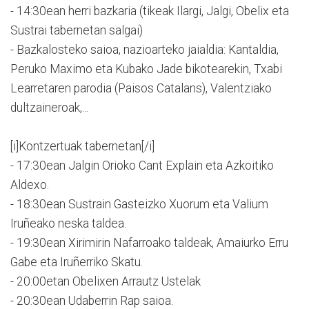
- 14:30ean herri bazkaria (tikeak Ilargi, Jalgi, Obelix eta
Sustrai tabernetan salgai)
- Bazkalosteko saioa, nazioarteko jaialdia: Kantaldia,
Peruko Maximo eta Kubako Jade bikotearekin, Txabi
Learretaren parodia (Paisos Catalans), Valentziako
dultzaineroak,...
[i]Kontzertuak tabernetan[/i]
- 17:30ean Jalgin Orioko Cant Explain eta Azkoitiko
Aldexo.
- 18:30ean Sustrain Gasteizko Xuorum eta Valium
Iruñeako neska taldea.
- 19:30ean Xirimirin Nafarroako taldeak, Amaiurko Erru
Gabe eta Iruñerriko Skatu.
- 20:00etan Obelixen Arrautz Ustelak
- 20:30ean Udaberrin Rap saioa.