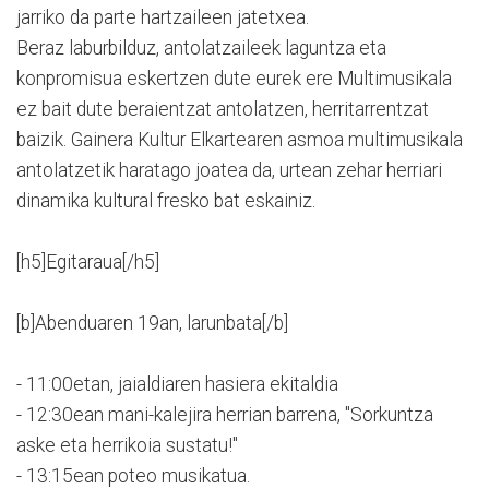
jarriko da parte hartzaileen jatetxea.
Beraz laburbilduz, antolatzaileek laguntza eta
konpromisua eskertzen dute eurek ere Multimusikala
ez bait dute beraientzat antolatzen, herritarrentzat
baizik. Gainera Kultur Elkartearen asmoa multimusikala
antolatzetik haratago joatea da, urtean zehar herriari
dinamika kultural fresko bat eskainiz.
[h5]Egitaraua[/h5]
[b]Abenduaren 19an, larunbata[/b]
- 11:00etan, jaialdiaren hasiera ekitaldia
- 12:30ean mani-kalejira herrian barrena, "Sorkuntza
aske eta herrikoia sustatu!"
- 13:15ean poteo musikatua.