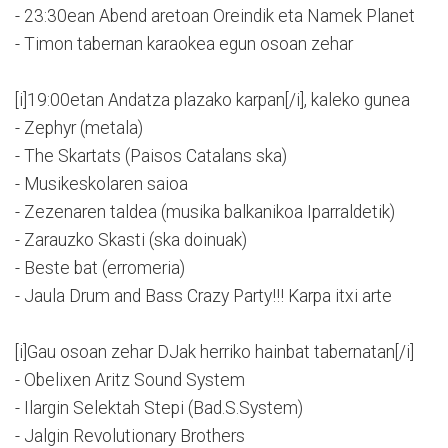
- 23:30ean Abend aretoan Oreindik eta Namek Planet
- Timon tabernan karaokea egun osoan zehar
[i]19:00etan Andatza plazako karpan[/i], kaleko gunea
- Zephyr (metala)
- The Skartats (Paisos Catalans ska)
- Musikeskolaren saioa
- Zezenaren taldea (musika balkanikoa Iparraldetik)
- Zarauzko Skasti (ska doinuak)
- Beste bat (erromeria)
- Jaula Drum and Bass Crazy Party!!! Karpa itxi arte
[i]Gau osoan zehar DJak herriko hainbat tabernatan[/i]
- Obelixen Aritz Sound System
- Ilargin Selektah Stepi (Bad.S.System)
- Jalgin Revolutionary Brothers