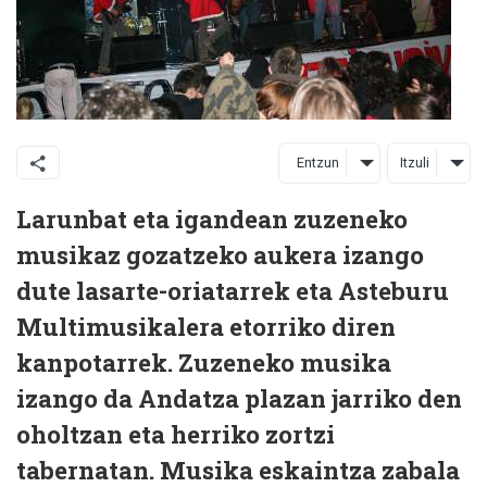
Entzun
Itzuli
Larunbat eta igandean zuzeneko
musikaz gozatzeko aukera izango
dute lasarte-oriatarrek eta Asteburu
Multimusikalera etorriko diren
kanpotarrek. Zuzeneko musika
izango da Andatza plazan jarriko den
oholtzan eta herriko zortzi
tabernatan. Musika eskaintza zabala