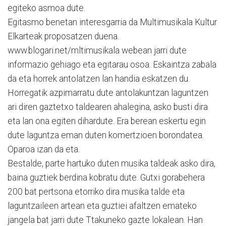
egiteko asmoa dute.
Egitasmo benetan interesgarria da Multimusikala Kultur
Elkarteak proposatzen duena.
www.blogari.net/mltimusikala webean jarri dute
informazio gehiago eta egitarau osoa. Eskaintza zabala
da eta horrek antolatzen lan handia eskatzen du.
Horregatik azpimarratu dute antolakuntzan laguntzen
ari diren gaztetxo taldearen ahalegina, asko busti dira
eta lan ona egiten dihardute. Era berean eskertu egin
dute laguntza eman duten komertzioen borondatea.
Oparoa izan da eta.
Bestalde, parte hartuko duten musika taldeak asko dira,
baina guztiek berdina kobratu dute. Gutxi gorabehera
200 bat pertsona etorriko dira musika talde eta
laguntzaileen artean eta guztiei afaltzen emateko
jangela bat jarri dute Ttakuneko gazte lokalean. Han