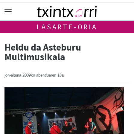
LASARTE-ORIA
Heldu da Asteburu
Multimusikala
jon-altuna
2009ko abenduaren 18a