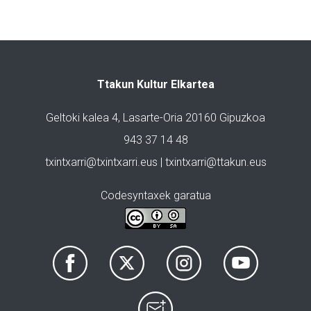
Ttakun Kultur Elkartea
Geltoki kalea 4, Lasarte-Oria 20160 Gipuzkoa
943 37 14 48
txintxarri@txintxarri.eus | txintxarri@ttakun.eus
Codesyntaxek garatua