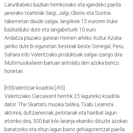
Larunbateko bazkari herrikoirako eta igandeko paella
janerako txartelak Ilargi, Jalgi, Obelix eta Sustrai
tabernetan daude salgai, langileek 15 euroren truke
bazkalduko dute eta langabetuek 10 euro.
Andatza plazako gunean Herrien arteko Kultur Azoka
jarriko dute bi egunetan: besteak beste Senegal, Peru,
Sahara edo Valentziako produktuak salgai izango dira
Multimusikalaren barruan antolatu den azoka berezi
honetan.
[h5]Valentziar koadrila [/h5]
Valentziako Carcaixent herritik 25 laguneko koadrila
dator. The Skartats musika taldea, Txabi Learreta
aktorea, dultzaineroak, pelotariak eta hainbat lagun
etorriko dira, 300 bat kilo laranja ekarriko dituzte azokan
banatzeko eta ehun lagun baino gehiagorentzat paella