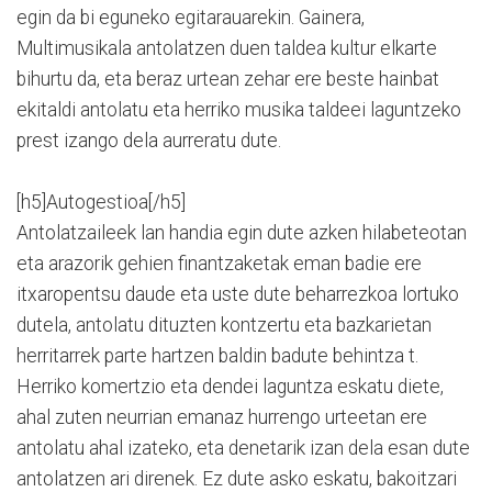
egin da bi eguneko egitarauarekin. Gainera,
Multimusikala antolatzen duen taldea kultur elkarte
bihurtu da, eta beraz urtean zehar ere beste hainbat
ekitaldi antolatu eta herriko musika taldeei laguntzeko
prest izango dela aurreratu dute.
[h5]Autogestioa[/h5]
Antolatzaileek lan handia egin dute azken hilabeteotan
eta arazorik gehien finantzaketak eman badie ere
itxaropentsu daude eta uste dute beharrezkoa lortuko
dutela, antolatu dituzten kontzertu eta bazkarietan
herritarrek parte hartzen baldin badute behintza t.
Herriko komertzio eta dendei laguntza eskatu diete,
ahal zuten neurrian emanaz hurrengo urteetan ere
antolatu ahal izateko, eta denetarik izan dela esan dute
antolatzen ari direnek. Ez dute asko eskatu, bakoitzari