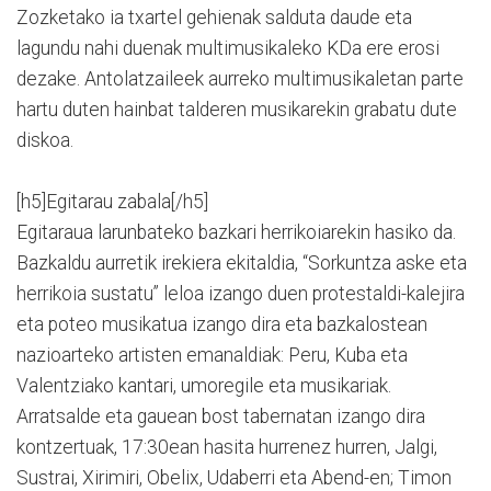
Zozketako ia txartel gehienak salduta daude eta
lagundu nahi duenak multimusikaleko KDa ere erosi
dezake. Antolatzaileek aurreko multimusikaletan parte
hartu duten hainbat talderen musikarekin grabatu dute
diskoa.
[h5]Egitarau zabala[/h5]
Egitaraua larunbateko bazkari herrikoiarekin hasiko da.
Bazkaldu aurretik irekiera ekitaldia, “Sorkuntza aske eta
herrikoia sustatu” leloa izango duen protestaldi-kalejira
eta poteo musikatua izango dira eta bazkalostean
nazioarteko artisten emanaldiak: Peru, Kuba eta
Valentziako kantari, umoregile eta musikariak.
Arratsalde eta gauean bost tabernatan izango dira
kontzertuak, 17:30ean hasita hurrenez hurren, Jalgi,
Sustrai, Xirimiri, Obelix, Udaberri eta Abend-en; Timon