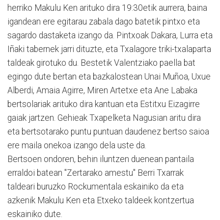
herriko Makulu Ken arituko dira 19:30etik aurrera, baina
igandean ere egitarau zabala dago batetik pintxo eta
sagardo dastaketa izango da. Pintxoak Dakara, Lurra eta
Iñaki tabernek jarri dituzte, eta Txalagore triki-txalaparta
taldeak girotuko du. Bestetik Valentziako paella bat
egingo dute bertan eta bazkalostean Unai Muñoa, Uxue
Alberdi, Amaia Agirre, Miren Artetxe eta Ane Labaka
bertsolariak arituko dira kantuan eta Estitxu Eizagirre
gaiak jartzen. Gehieak Txapelketa Nagusian aritu dira
eta bertsotarako puntu puntuan daudenez bertso saioa
ere maila onekoa izango dela uste da.
Bertsoen ondoren, behin iluntzen duenean pantaila
erraldoi batean "Zertarako amestu" Berri Txarrak
taldeari buruzko Rockumentala eskainiko da eta
azkenik Makulu Ken eta Etxeko taldeek kontzertua
eskainiko dute.