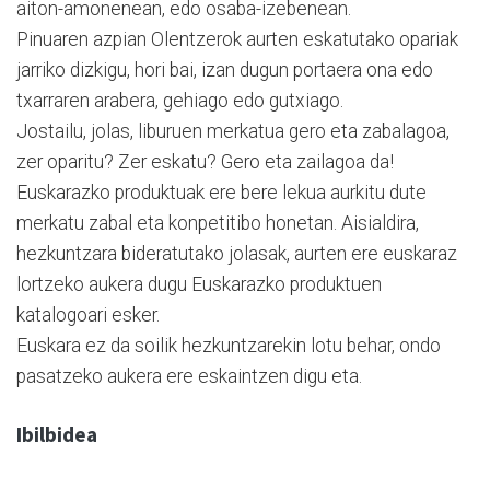
aiton-amonenean, edo osaba-izebenean.
Pinuaren azpian Olentzerok aurten eskatutako opariak
jarriko dizkigu, hori bai, izan dugun portaera ona edo
txarraren arabera, gehiago edo gutxiago.
Jostailu, jolas, liburuen merkatua gero eta zabalagoa,
zer oparitu? Zer eskatu? Gero eta zailagoa da!
Euskarazko produktuak ere bere lekua aurkitu dute
merkatu zabal eta konpetitibo honetan. Aisialdira,
hezkuntzara bideratutako jolasak, aurten ere euskaraz
lortzeko aukera dugu Euskarazko produktuen
katalogoari esker.
Euskara ez da soilik hezkuntzarekin lotu behar, ondo
pasatzeko aukera ere eskaintzen digu eta.
Ibilbidea