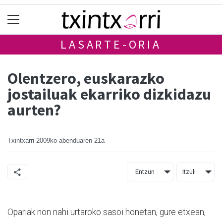
LASARTE-ORIA
Olentzero, euskarazko
jostailuak ekarriko dizkidazu
aurten?
Txintxarri
2009ko abenduaren 21a
Entzun
Itzuli
Opariak non nahi urtaroko sasoi honetan, gure etxean,