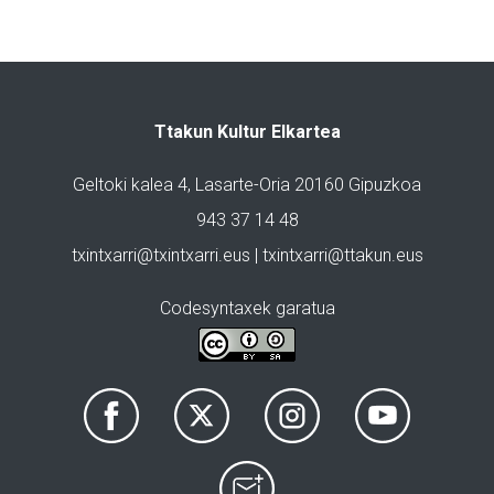
Ttakun Kultur Elkartea
Geltoki kalea 4, Lasarte-Oria 20160 Gipuzkoa
943 37 14 48
txintxarri@txintxarri.eus | txintxarri@ttakun.eus
Codesyntaxek garatua