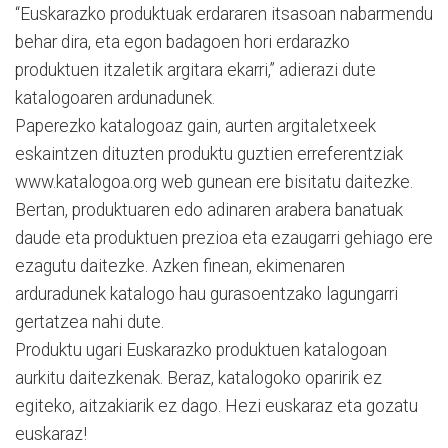
“Euskarazko produktuak erdararen itsasoan nabarmendu
behar dira, eta egon badagoen hori erdarazko
produktuen itzaletik argitara ekarri,” adierazi dute
katalogoaren ardunadunek.
Paperezko katalogoaz gain, aurten argitaletxeek
eskaintzen dituzten produktu guztien erreferentziak
www.katalogoa.org web gunean ere bisitatu daitezke.
Bertan, produktuaren edo adinaren arabera banatuak
daude eta produktuen prezioa eta ezaugarri gehiago ere
ezagutu daitezke. Azken finean, ekimenaren
arduradunek katalogo hau gurasoentzako lagungarri
gertatzea nahi dute.
Produktu ugari Euskarazko produktuen katalogoan
aurkitu daitezkenak. Beraz, katalogoko oparirik ez
egiteko, aitzakiarik ez dago. Hezi euskaraz eta gozatu
euskaraz!