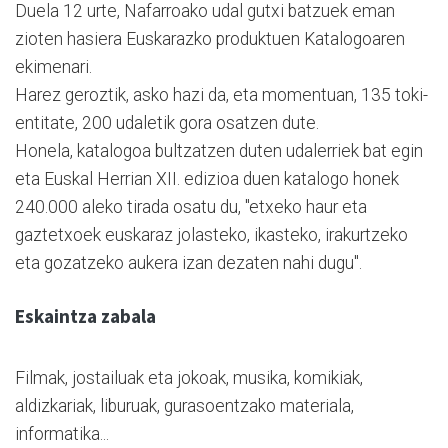
Duela 12 urte, Nafarroako udal gutxi batzuek eman
zioten hasiera Euskarazko produktuen Katalogoaren
ekimenari.
Harez geroztik, asko hazi da, eta momentuan, 135 toki-
entitate, 200 udaletik gora osatzen dute.
Honela, katalogoa bultzatzen duten udalerriek bat egin
eta Euskal Herrian XII. edizioa duen katalogo honek
240.000 aleko tirada osatu du, "etxeko haur eta
gaztetxoek euskaraz jolasteko, ikasteko, irakurtzeko
eta gozatzeko aukera izan dezaten nahi dugu".
Eskaintza zabala
Filmak, jostailuak eta jokoak, musika, komikiak,
aldizkariak, liburuak, gurasoentzako materiala,
informatika...