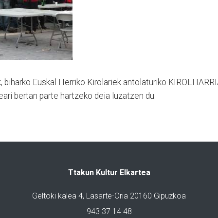
iharko Euskal Herriko Kirolariek antolaturiko KIROLHARR
teari bertan parte hartzeko deia luzatzen du.
Ttakun Kultur Elkartea
Geltoki kalea 4, Lasarte-Oria 20160 Gipuzkoa
943 37 14 48