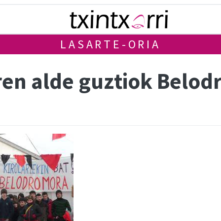
LASARTE-ORIA
ren alde guztiok Belo