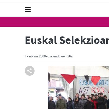
Euskal Selekzioa
Txintxarri
2009ko abenduaren 26a