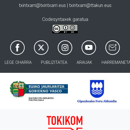
txintxarri@txintxarri.eus | txintxarri@ttakun.eus
Codesyntaxek garatua
LEGE OHARRA
PUBLIZITATEA
ARAUAK
HARREMANET