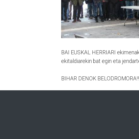
BAI EUSKAL HERRIARI ekimenak, b
ekitaldiarekin bat egin eta jendar
BIHAR DENOK BELODROMORA!!