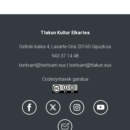
Ttakun Kultur Elkartea
Geltoki kalea 4, Lasarte-Oria 20160 Gipuzkoa
943 37 14 48
txintxarri@txintxarri.eus | txintxarri@ttakun.eus
Codesyntaxek garatua