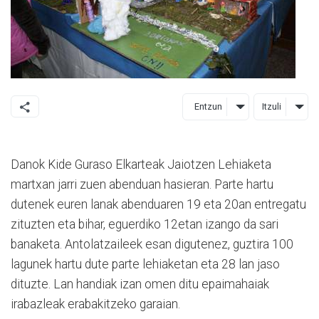
Entzun
Itzuli
Danok Kide Guraso Elkarteak Jaiotzen Lehiaketa
martxan jarri zuen abenduan hasieran. Parte hartu
dutenek euren lanak abenduaren 19 eta 20an entregatu
zituzten eta bihar, eguerdiko 12etan izango da sari
banaketa. Antolatzaileek esan digutenez, guztira 100
lagunek hartu dute parte lehiaketan eta 28 lan jaso
dituzte. Lan handiak izan omen ditu epaimahaiak
irabazleak erabakitzeko garaian.