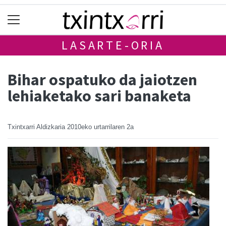
LASARTE-ORIA
Bihar ospatuko da jaiotzen
lehiaketako sari banaketa
Txintxarri Aldizkaria
2010eko urtarrilaren 2a