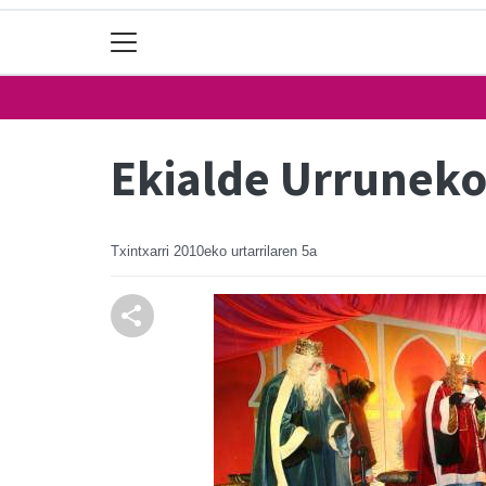
Ekialde Urruneko
Txintxarri
2010eko urtarrilaren 5a