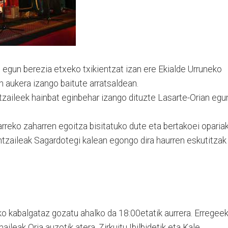
 egun berezia etxeko txikientzat izan ere Ekialde Urruneko
 aukera izango baitute arratsaldean.
tzaileek hainbat eginbehar izango dituzte Lasarte-Orian egu
rreko zaharren egoitza bisitatuko dute eta bertakoei oparia
ntzaileak Sagardotegi kalean egongo dira haurren eskutitzak
iko kabalgataz gozatu ahalko da 18:00etatik aurrera. Erregeek
ileak Oria auzotik atera, Zirkuitu Ibilbidetik eta Kale