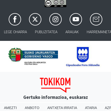
LEGE OHARRA
PUBLIZITATEA
ARAUAK
HARREMANET
Gertuko informazioa, euskaraz
AMEZTI
ANBOTO
ANTXETA IRRATIA
ATARIA
AZP