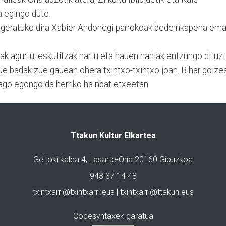
a egingo dute.
an geratuko dira Xabier Andonegi parrokoak bedeinkapena em
rak agurtu, eskutitzak hartu eta hauen nahiak entzungo dituzt
zue badakizue gauean ohera txintxo-txintxo joan. Bihar goize
iago egongo da herriko hainbat etxeetan.
Ttakun Kultur Elkartea
Geltoki kalea 4, Lasarte-Oria 20160 Gipuzkoa
943 37 14 48
txintxarri@txintxarri.eus | txintxarri@ttakun.eus
Codesyntaxek garatua