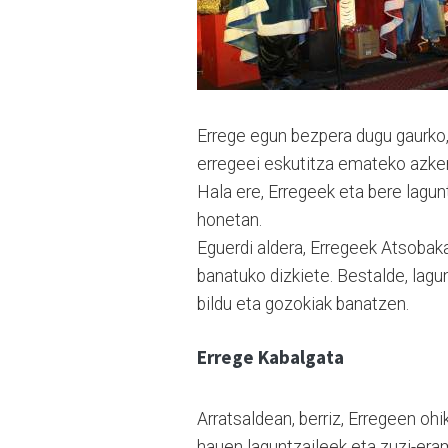
Errege egun bezpera dugu gaurko,
erregeei eskutitza emateko azken
Hala ere, Erregeek eta bere lagun
honetan.
Eguerdi aldera, Erregeek Atsobaka
banatuko dizkiete. Bestalde, lagu
bildu eta gozokiak banatzen.
Errege Kabalgata
Arratsaldean, berriz, Erregeen oh
hauen laguntzaileek eta zuzi-erama