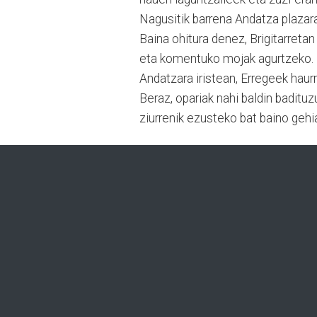
Nagusitik barrena Andatza plazar
Baina ohitura denez, Brigitarret
eta komentuko mojak agurtzeko.
Andatzara iristean, Erregeek haur
Beraz, opariak nahi baldin baditu
ziurrenik ezusteko bat baino geh