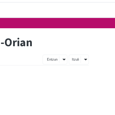
e-Orian
Entzun
Itzuli