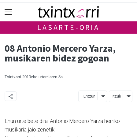
LASARTE-ORIA
08 Antonio Mercero Yarza,
musikaren bidez gogoan
Txintxarri
2010eko urtarrilaren 8a
Entzun
Itzuli
Ehun urte bete dira, Antonio Mercero Yarza herriko
musikaria jaio zenetik.