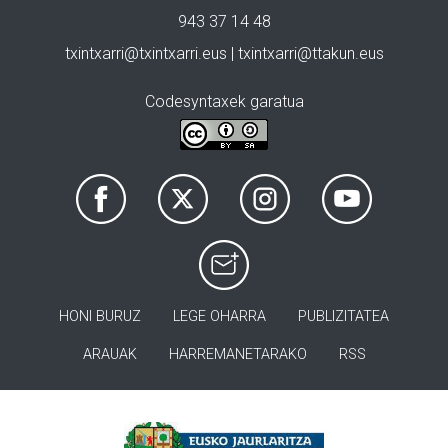
943 37 14 48
txintxarri@txintxarri.eus | txintxarri@ttakun.eus
Codesyntaxek garatua
HONI BURUZ
LEGE OHARRA
PUBLIZITATEA
ARAUAK
HARREMANETARAKO
RSS