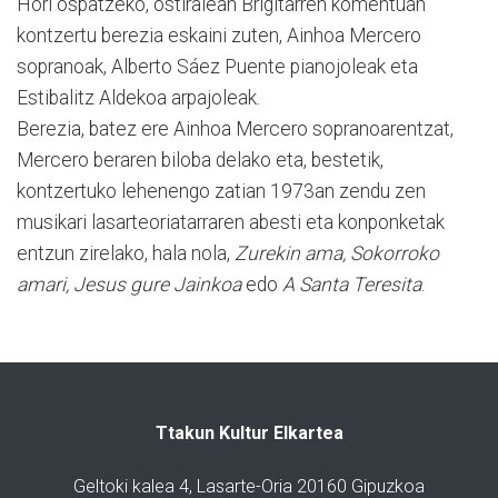
Hori ospatzeko, ostiralean Brigitarren komentuan
kontzertu berezia eskaini zuten, Ainhoa Mercero
sopranoak, Alberto Sáez Puente pianojoleak eta
Estibalitz Aldekoa arpajoleak.
Berezia, batez ere Ainhoa Mercero sopranoarentzat,
Mercero beraren biloba delako eta, bestetik,
kontzertuko lehenengo zatian 1973an zendu zen
musikari lasarteoriatarraren abesti eta konponketak
entzun zirelako, hala nola,
Zurekin ama, Sokorroko
amari, Jesus gure Jainkoa
edo
A Santa Teresita
.
Ttakun Kultur Elkartea
Geltoki kalea 4, Lasarte-Oria 20160 Gipuzkoa