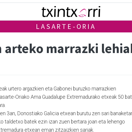
LASARTE-ORIA
 arteko marrazki lehia
eak urtero argazkien eta Gabonei buruzko marrazkien
, Lasarte-Oriako Ama Guadalupe Extremadurako etxeak 50 bat
ra.
en 3an, Donostiako Galicia etxean burutu zen sari banaketa
ako taldetxo batek ezin izan zuen bertara joan eta lehengo
Extremadura etxean eman zitzaizkien sariak.