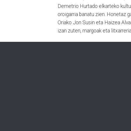
Demetrio Hurtado elkarteko kultur
oroigarria banatu zien. Honetaz g
Oriako Jon Susin eta Haizea Alvar
izan zuten, margoak eta litxarrer