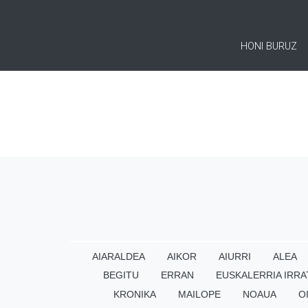
HONI BURUZ
AIARALDEA
AIKOR
AIURRI
ALEA
BEGITU
ERRAN
EUSKALERRIA IRRA
KRONIKA
MAILOPE
NOAUA
O