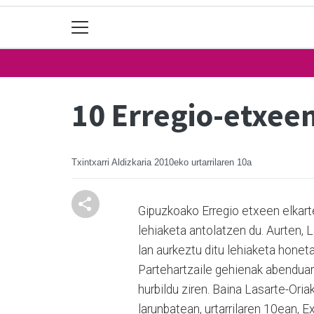
10 Erregio-etxeen
Txintxarri Aldizkaria
2010eko urtarrilaren 10a
Gipuzkoako Erregio etxeen elkart
lehiaketa antolatzen du. Aurten
lan aurkeztu ditu lehiaketa honeta
Partehartzaile gehienak abenduar
hurbildu ziren. Baina Lasarte-Ori
larunbatean, urtarrilaren 10ean, 