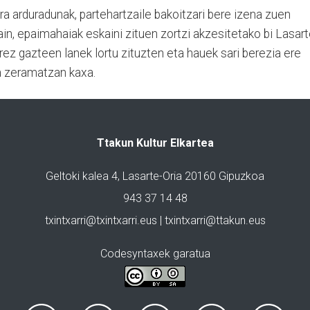
a arduradunak, partehartzaile bakoitzari bere izena zuen
ain, epaimahaiak eskaini zituen zortzi akzesitetako bi Lasart
ez gazteen lanek lortu zituzten eta hauek sari berezia ere
ia zeramatzan kaxa.
Ttakun Kultur Elkartea
Geltoki kalea 4, Lasarte-Oria 20160 Gipuzkoa
943 37 14 48
txintxarri@txintxarri.eus | txintxarri@ttakun.eus
Codesyntaxek garatua