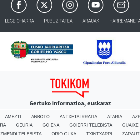
LEGE OHARRA
PUBLIZITATEA
ARAUAK
HARREMANET
Gertuko informazioa, euskaraz
AMEZTI
ANBOTO
ANTXETA IRRATIA
ATARIA
AZP
TIA
GEURIA
GOIENA
GOIERRI TELEBISTA
GUAIXE
IZMENDI TELEBISTA
ORIO GUKA
TXINTXARRI
ZARAUT