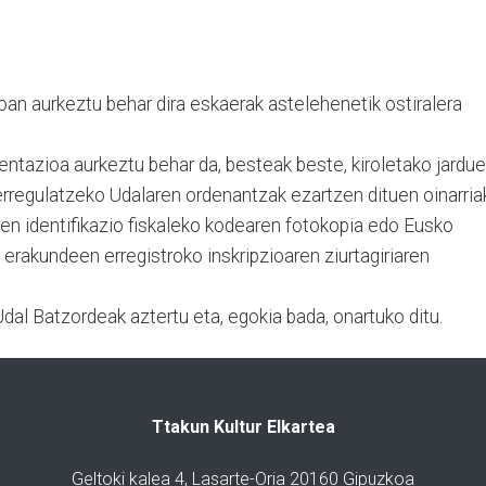
oan aurkeztu behar dira eskaerak astelehenetik ostiralera
azioa aurkeztu behar da, besteak beste, kiroletako jardue
erregulatzeko Udalaren ordenantzak ezartzen dituen oinarria
en identifikazio fiskaleko kodearen fotokopia edo Eusko
a erakundeen erregistroko inskripzioaren ziurtagiriaren
dal Batzordeak aztertu eta, egokia bada, onartuko ditu.
Ttakun Kultur Elkartea
Geltoki kalea 4, Lasarte-Oria 20160 Gipuzkoa