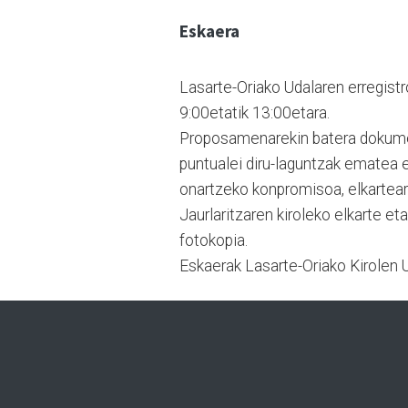
Eskaera
Lasarte-Oriako Udalaren erregistr
9:00etatik 13:00etara.
Proposamenarekin batera dokument
puntualei diru-laguntzak ematea 
onartzeko konpromisoa, elkartear
Jaurlaritzaren kiroleko elkarte et
fotokopia.
Eskaerak Lasarte-Oriako Kirolen U