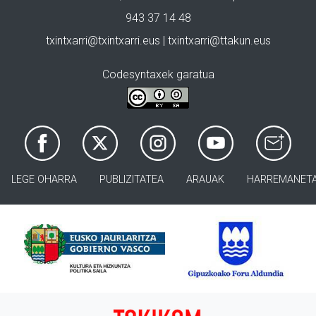
943 37 14 48
txintxarri@txintxarri.eus | txintxarri@ttakun.eus
Codesyntaxek garatua
LEGE OHARRA
PUBLIZITATEA
ARAUAK
HARREMANET