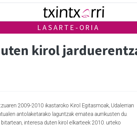
LASARTE-ORIA
duten kirol jarduerent
itzuaren 2009-2010 ikastaroko Kirol Egitasmoak, Udalerrian
untualen antolaketarako laguntzak ematea aurrikusten du.
a bitartean, interesa duten kirol elkarteek 2010. urteko