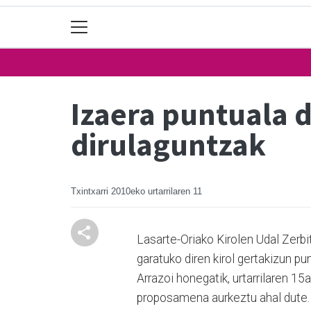
Izaera puntuala 
dirulaguntzak
Txintxarri
2010eko urtarrilaren 11
Lasarte-Oriako Kirolen Udal Zerb
garatuko diren kirol gertakizun p
Arrazoi honegatik, urtarrilaren 15
proposamena aurkeztu ahal dute.