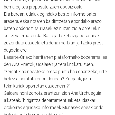
berria egitea proposatu zuen oposizioak.
Era berean, udalak egindako beste informe baten
arabera, eskaintzaren baldintzetan egondako arazo
baten ondorioz, Muriasek ezin izan ziola obrei ekin
aditzera ematen da. Baita jada zehazgabetasunak
zuzenduta daudela eta dena martxan jartzeko prest
dagoela ere.
Lasarte-Oriako herritarren plataformako bozeramailea
den Ana Prietok, Udalaren jarrera kritikatu zuen,
"zergatik hainbesteko presa puntu hau onartzeko, urte
betez alboratuta egon denean? Zergatik, justu
teknikariak oporretan daudenean?"
Galdera honi zorrotz erantzun zion Ana Urchueguía
alkateak, "hirigintza departamentuak eta idazkari
orokorrak egindako informeek Muriasek epeak ondo
bete dituela berresten dituzte."