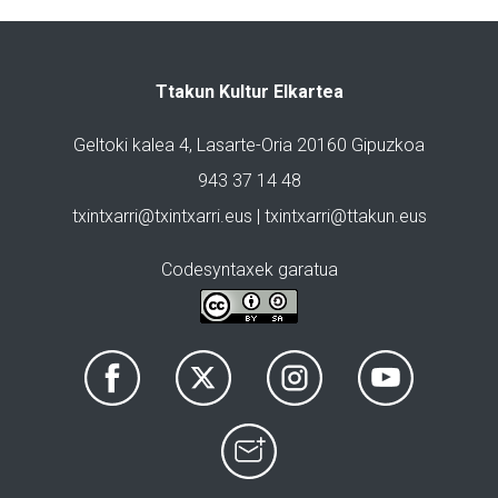
Ttakun Kultur Elkartea
Geltoki kalea 4, Lasarte-Oria 20160 Gipuzkoa
943 37 14 48
txintxarri@txintxarri.eus | txintxarri@ttakun.eus
Codesyntaxek garatua