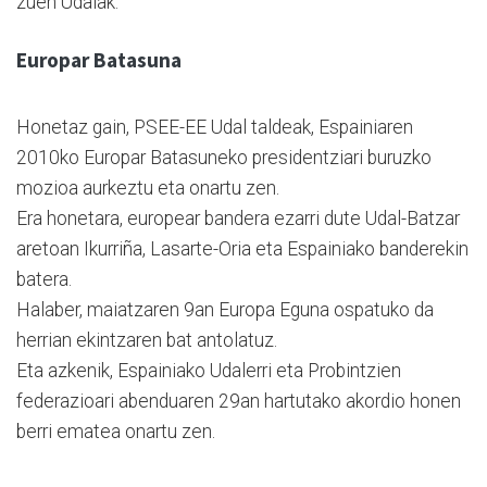
zuen Udalak.
Europar Batasuna
Honetaz gain, PSEE-EE Udal taldeak, Espainiaren
2010ko Europar Batasuneko presidentziari buruzko
mozioa aurkeztu eta onartu zen.
Era honetara, europear bandera ezarri dute Udal-Batzar
aretoan Ikurriña, Lasarte-Oria eta Espainiako banderekin
batera.
Halaber, maiatzaren 9an Europa Eguna ospatuko da
herrian ekintzaren bat antolatuz.
Eta azkenik, Espainiako Udalerri eta Probintzien
federazioari abenduaren 29an hartutako akordio honen
berri ematea onartu zen.