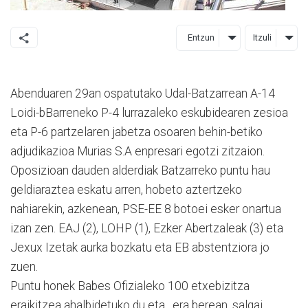
Entzun
Itzuli
Abenduaren 29an ospatutako Udal-Batzarrean A-14
Loidi-bBarreneko P-4 lurrazaleko eskubidearen zesioa
eta P-6 partzelaren jabetza osoaren behin-betiko
adjudikazioa Murias S.A enpresari egotzi zitzaion.
Oposizioan dauden alderdiak Batzarreko puntu hau
geldiaraztea eskatu arren, hobeto aztertzeko
nahiarekin, azkenean, PSE-EE 8 botoei esker onartua
izan zen. EAJ (2), LOHP (1), Ezker Abertzaleak (3) eta
Jexux Izetak aurka bozkatu eta EB abstentziora jo
zuen.
Puntu honek Babes Ofizialeko 100 etxebizitza
eraikitzea ahalbidetuko du eta , era berean, salgai