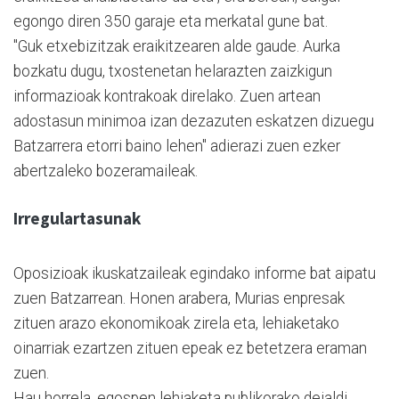
egongo diren 350 garaje eta merkatal gune bat.
"Guk etxebizitzak eraikitzearen alde gaude. Aurka
bozkatu dugu, txostenetan helarazten zaizkigun
informazioak kontrakoak direlako. Zuen artean
adostasun minimoa izan dezazuten eskatzen dizuegu
Batzarrera etorri baino lehen" adierazi zuen ezker
abertzaleko bozeramaileak.
Irregulartasunak
Oposizioak ikuskatzaileak egindako informe bat aipatu
zuen Batzarrean. Honen arabera, Murias enpresak
zituen arazo ekonomikoak zirela eta, lehiaketako
oinarriak ezartzen zituen epeak ez betetzera eraman
zuen.
Hau horrela, egospen lehiaketa publikorako deialdi