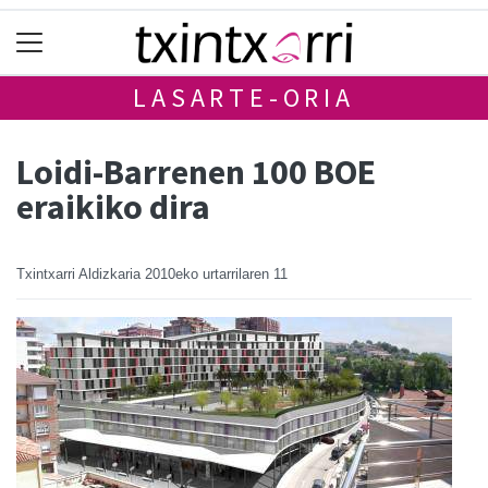
LASARTE-ORIA
Loidi-Barrenen 100 BOE
eraikiko dira
Txintxarri Aldizkaria
2010eko urtarrilaren 11