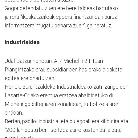
Gogor defendatu zuen ere bere taldeak hartutako
jarrera "ikuskatzaileak egoera finantzarioari buruz
informatzera mugatu beharra zuen" gaineratuz.
Industrialdea
Udal-Batzar honetan, A-7 Michelin 2 HIEan
Plangintzako arau subsidiarioen hasierako aldaketa
egitea ere onartu zen.
Honek, Buruntzaldeko Industrialdeako zati izango den
Lasarte-Oriako eremua eratzea ahalbidetuko du
Michelingo biltegiaren zonaldean, futbol zelaiaren
ondoan.
Bertan, pabiloi industrial eta bulegoak eraikiko dira eta
"200 lan postu berri sortzea aurreikusten da" aipatu