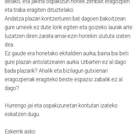
delako, eta jakina ospakizun horiek zenbait eragozpen
eta traba eragiten dituztelako.
Andatza plazan kontzerturen bat dagoen bakoitzean
gure umeek ez dute lorik egiten eta goizeko laurak arte
luzatzen diren zarata amai-ezin horiekin izututa izaten
dira.
Ez gaude era honetako ekitaldien aurka, baina bai beti
gure plazan antolatzearen aurka. Urbarten ez al dago
bada plazarik? Ahalik eta bizilagun gutxienari
eragozpenak eragiteko beste espazio zabalik ez al
dago?
Hurrengo jai eta ospakizunetan kontutan izateko
eskatzen dugu.
Eskerrik asko