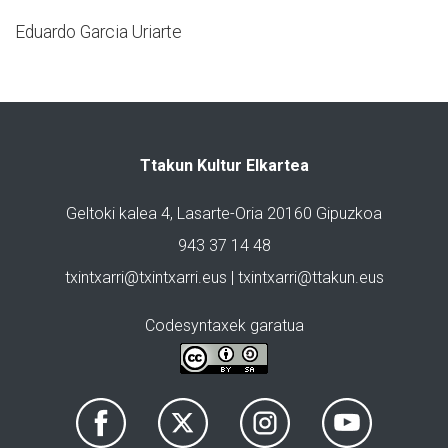
Eduardo Garcia Uriarte
Ttakun Kultur Elkartea
Geltoki kalea 4, Lasarte-Oria 20160 Gipuzkoa
943 37 14 48
txintxarri@txintxarri.eus | txintxarri@ttakun.eus
Codesyntaxek garatua