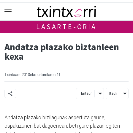
LASARTE-ORIA
Andatza plazako biztanleen
kexa
Txintxarri
2010eko urtarrilaren 11
Entzun
Itzuli
Andatza plazako bizilagunak aspertuta gaude,
ospakizunen bat dagoenean, beti gure plazan egiten