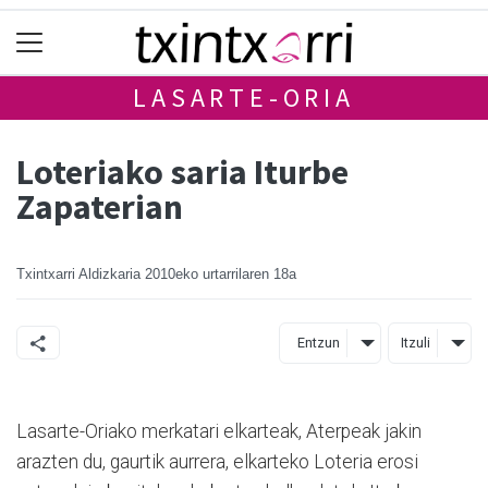
LASARTE-ORIA
Loteriako saria Iturbe
Zapaterian
Txintxarri Aldizkaria
2010eko urtarrilaren 18a
Entzun
Itzuli
Lasarte-Oriako merkatari elkarteak, Aterpeak jakin
arazten du, gaurtik aurrera, elkarteko Loteria erosi