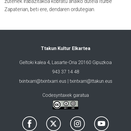
zutenek irabazitakoa kobratu ahalko dutela Iturbe
Zapaterian, beti ere, dendaren ordutegian.
Ttakun Kultur Elkartea
Geltoki kalea 4, Lasarte-Oria 20160 Gipuzkoa
943 37 14 48
txintxarri@txintxarri.eus | txintxarri@ttakun.eus
Codesyntaxek garatua