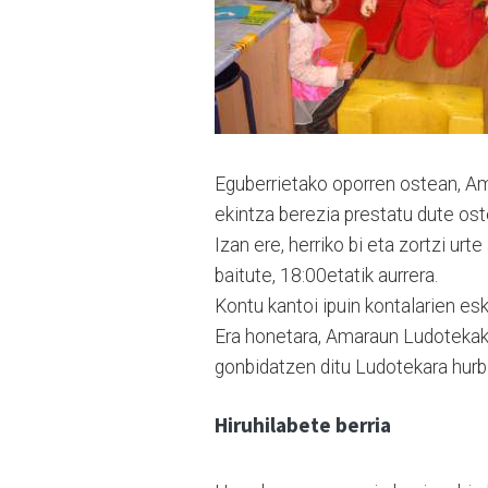
Eguberrietako oporren ostean, Ama
ekintza berezia prestatu dute os
Izan ere, herriko bi eta zortzi u
baitute, 18:00etatik aurrera.
Kontu kantoi ipuin kontalarien esk
Era honetara, Amaraun Ludotekak L
gonbidatzen ditu Ludotekara hurb
Hiruhilabete berria