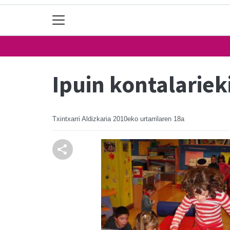
Ipuin kontalarie
Txintxarri Aldizkaria
2010eko urtarrilaren 18a