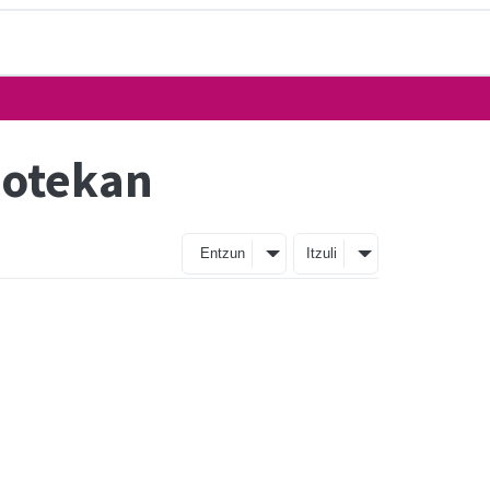
dotekan
Entzun
Itzuli