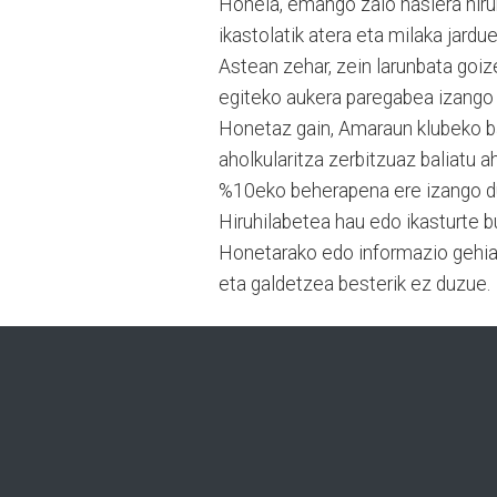
Honela, emango zaio hasiera hiru
ikastolatik atera eta milaka jard
Astean zehar, zein larunbata goize
egiteko aukera paregabea izango 
Honetaz gain, Amaraun klubeko baz
aholkularitza zerbitzuaz baliatu 
%10eko beherapena ere izango d
Hiruhilabetea hau edo ikasturte 
Honetarako edo informazio gehia
eta galdetzea besterik ez duzue.