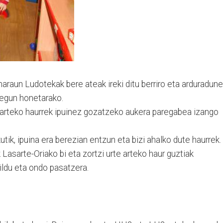
raun Ludotekak bere ateak ireki ditu berriro eta arduradun
tegun honetarako.
rte arteko haurrek ipuinez gozatzeko aukera paregabea izango
utik, ipuina era berezian entzun eta bizi ahalko dute haurrek.
asarte-Oriako bi eta zortzi urte arteko haur guztiak
ildu eta ondo pasatzera.