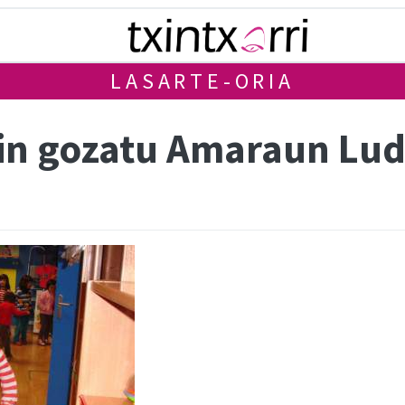
LASARTE-ORIA
kin gozatu Amaraun Lu