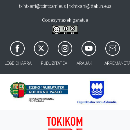
txintxarri@txintxarri.eus | txintxarri@ttakun.eus
Codesyntaxek garatua
LEGE OHARRA
PUBLIZITATEA
ARAUAK
HARREMANET