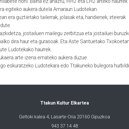
hilabete honi. Baina ez ahaztu, HH2 eta LH2 arteko haurrek
uera egiteko aukera dutela Amaraun Ludotekan.
an era guztietako tailerrak, jolasak eta, handienek, irteerak
dute.
kidetza, jostailuen mailegu zerbitzua eta jostailuei buruz
ahalko dira haur eta gurasoak. Eta Aste Santuetako Txokoeta
ute Ludotekako haurrek.
bukaera arte izena emateko aukera duzue.
go eskuratzeko Ludotekara edo Ttakuneko bulegora hurbild
Ttakun Kultur Elkartea
Geltoki kalea 4, Lasarte-Oria 20160 Gipuzkoa
943 37 14 48