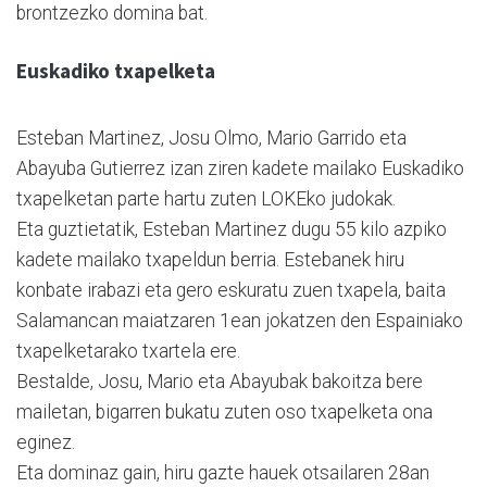
brontzezko domina bat.
Euskadiko txapelketa
Esteban Martinez, Josu Olmo, Mario Garrido eta
Abayuba Gutierrez izan ziren kadete mailako Euskadiko
txapelketan parte hartu zuten LOKEko judokak.
Eta guztietatik, Esteban Martinez dugu 55 kilo azpiko
kadete mailako txapeldun berria. Estebanek hiru
konbate irabazi eta gero eskuratu zuen txapela, baita
Salamancan maiatzaren 1ean jokatzen den Espainiako
txapelketarako txartela ere.
Bestalde, Josu, Mario eta Abayubak bakoitza bere
mailetan, bigarren bukatu zuten oso txapelketa ona
eginez.
Eta dominaz gain, hiru gazte hauek otsailaren 28an