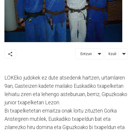
Entzun
Itzuli
LOKEko judokek ez dute atsedenik hartzen, urtarrilaren
9an, Gasteizen kadete mailako Euskadiko txapelketan
lehiatu ziren eta lehengo asteburuan, berriz, Gipuzkoako
junior txapelketan Lezon.
Bi txapelketetan emaitza onak lortu zituzten Gorka
Aristegiren mutilek, Euskadiko txapeldun bat eta
zilarrezko hiru domina eta Gipuzkoako bi txapeldun eta