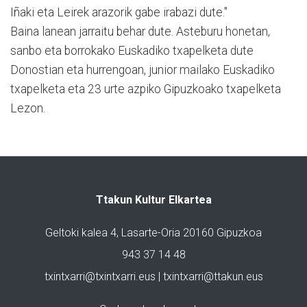
Iñaki eta Leirek arazorik gabe irabazi dute."
Baina lanean jarraitu behar dute. Asteburu honetan,
sanbo eta borrokako Euskadiko txapelketa dute
Donostian eta hurrengoan, junior mailako Euskadiko
txapelketa eta 23 urte azpiko Gipuzkoako txapelketa
Lezon.
Ttakun Kultur Elkartea
Geltoki kalea 4, Lasarte-Oria 20160 Gipuzkoa
943 37 14 48
txintxarri@txintxarri.eus | txintxarri@ttakun.eus