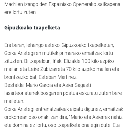
Madrilen izango den Espainiako Openerako sailkapena
ere lortu zuten.
Gipuzkoako txapelketa
Era beran, lehengo asteko, Gipuzkoako txapelketan,
Gorka Aristegiren mutilek primerako emaitzak lortu
zituzten. Bi txapeldun, Iñaki Elizalde 100 kilo azpiko
mailan eta Leire Zubizarreta 70 kilo azpiko mailan eta
brontzezko bat, Esteban Martinez.
Bestalde, Mario Garcia eta Asier Sagasti
lasarteoriatarrek bosgarren postua eskuratu zuten bere
mailetan.
Gorka Aristegi entrenatzaileak aipatu digunez, emaitzak
orokorrean oso onak izan dira, "Mario eta Asierrek nahiz
eta domina ez lortu, oso txapelketa ona egin dute. Eta