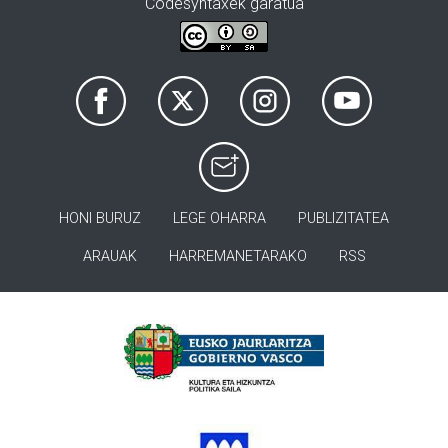
Codesyntaxek garatua
HONI BURUZ
LEGE OHARRA
PUBLIZITATEA
ARAUAK
HARREMANETARAKO
RSS