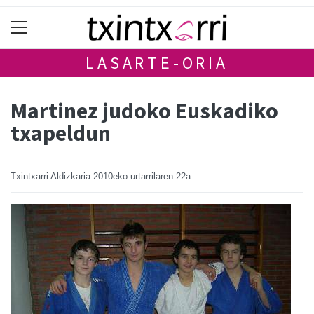
LASARTE-ORIA
Martinez judoko Euskadiko
txapeldun
Txintxarri Aldizkaria
2010eko urtarrilaren 22a