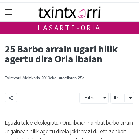
LASARTE-ORIA
25 Barbo arrain ugari hilik
agertu dira Oria ibaian
Txintxarri Aldizkaria
2010eko urtarrilaren 25a
Entzun
Itzuli
Eguzki talde ekologistak Oria ibaian hainbat barbo arrain
ur gainean hilik agertu direla jakinarazi du eta zenbait