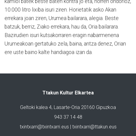
kamioi batek beste baten kontra jo eta, horren ondorioz,
10.000 litro lixiba isuri ziren. Horietatik asko Akan
errekara joan ziren, Urumea bailarara, alegia. Beste
batzuk, berriz, Ziako errekara, hau da, Oria bailarara.
Bazirudien isuri kutsakorraren eragin nabarmenena
Urumeakoan gertatuko zela, baina, antza denez, Orian
ere uste baino kalte handiagoa izan da.
Ttakun Kultur Elkartea
Geltoki kalea 4, Lasarte-Oria 20160 Gipuzkoa
943 37 14 48
txintxarri@txintxarri.eus | txintxarri@ttakun.eus