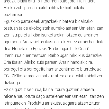
argazki bidali ditu Txintxarriren bulegora. Hain juxtu
Aliriko zubi parean aurkitu dituzte barboak ibai
bazterrean.
Eguzkiko partaideek argazkiekin batera bidalitako
testuan talde ekologistak aurreko astean Urnietan izan
zen istripu eta lixiba isurketarekin lotzen du arrainen
agerpena. Argazkietan ikusi daitekeenez arrain handiak
dira. Honela dio Eguzkik “Barbo ugari hilik Orian”
izenburua duen testuan: Barbo ugari hilik ikus daitezke
Oria ibaian, Aliriko zubi parean. Arrain handiak dira,
berrogei eta berrogeita hamar zentimetro bitartekoak.
EGUZKIkook argazki batzuk atera eta atxikita bidaltzen
dizkuegu.
Ez da guztiz segurua, baina, itxura guztien arabera,
hilketa hau lotuta dago astelehenean Urnietan izan zen
istripuarekin. Produktu arriskutsuak garraiatzen zituen