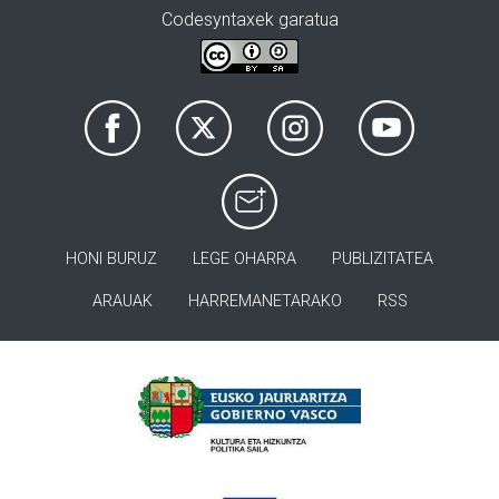
Codesyntaxek garatua
HONI BURUZ
LEGE OHARRA
PUBLIZITATEA
ARAUAK
HARREMANETARAKO
RSS