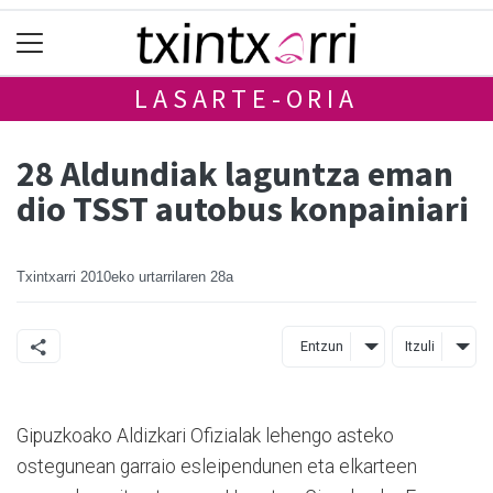
LASARTE-ORIA
28 Aldundiak laguntza eman
dio TSST autobus konpainiari
Txintxarri
2010eko urtarrilaren 28a
Entzun
Itzuli
Gipuzkoako Aldizkari Ofizialak lehengo asteko
ostegunean garraio esleipendunen eta elkarteen