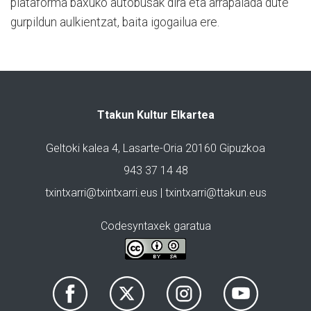
plataforma baxuko autobusak dira eta arrapalada dute
gurpildun aulkientzat, baita igogailua ere.
Ttakun Kultur Elkartea
Geltoki kalea 4, Lasarte-Oria 20160 Gipuzkoa
943 37 14 48
txintxarri@txintxarri.eus | txintxarri@ttakun.eus
Codesyntaxek garatua