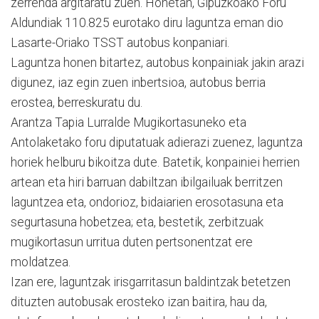
zerrenda argitaratu zuen. Honetan, Gipuzkoako Foru
Aldundiak 110.825 eurotako diru laguntza eman dio
Lasarte-Oriako TSST autobus konpaniari.
Laguntza honen bitartez, autobus konpainiak jakin arazi
digunez, iaz egin zuen inbertsioa, autobus berria
erostea, berreskuratu du.
Arantza Tapia Lurralde Mugikortasuneko eta
Antolaketako foru diputatuak adierazi zuenez, laguntza
horiek helburu bikoitza dute. Batetik, konpainiei herrien
artean eta hiri barruan dabiltzan ibilgailuak berritzen
laguntzea eta, ondorioz, bidaiarien erosotasuna eta
segurtasuna hobetzea; eta, bestetik, zerbitzuak
mugikortasun urritua duten pertsonentzat ere
moldatzea.
Izan ere, laguntzak irisgarritasun baldintzak betetzen
dituzten autobusak erosteko izan baitira, hau da,