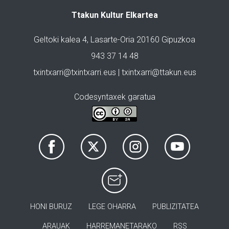
Ttakun Kultur Elkartea
Geltoki kalea 4, Lasarte-Oria 20160 Gipuzkoa
943 37 14 48
txintxarri@txintxarri.eus | txintxarri@ttakun.eus
Codesyntaxek garatua
HONI BURUZ
LEGE OHARRA
PUBLIZITATEA
ARAUAK
HARREMANETARAKO
RSS