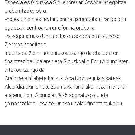
Especiales Gipuzkoa S.A. enpresari Atsobakar egoitza
eraberritzeko obra.
Proiektu honi esker, hiru onura garrantzitsu izango ditu
egoitzak: zentroaren erreforma orokorra,
Psikogeriatriako Unitate baten sorrera eta Eguneko
Zentroa handitzea.
Inbertsioa 2,5 milioi eurokoa izango da eta obraren
finantzazioa Udalaren eta Gipuzkoako Foru Aldundiaren
artekoa izango da.
Orain dela hilabete batzuk, Ana Urchueguia alkateak
Aldundiarekin sinatu zuen elkarlanerako hitzarmenaren
arabera, Foru Aldundiak %75 abonatuko du eta
gainontzekoa Lasarte-Oriako Udalak finantzatuko du.