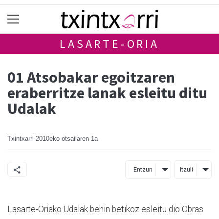
LASARTE-ORIA
01 Atsobakar egoitzaren
eraberritze lanak esleitu ditu
Udalak
Txintxarri
2010eko otsailaren 1a
Entzun
Itzuli
Lasarte-Oriako Udalak behin betikoz esleitu dio Obras