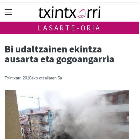
LASARTE-ORIA
Bi udaltzainen ekintza
ausarta eta gogoangarria
Txintxarri
2010eko otsailaren 5a