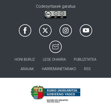
Codesyntaxek garatua
HONI BURUZ
LEGE OHARRA
PUBLIZITATEA
ARAUAK
HARREMANETARAKO
RSS