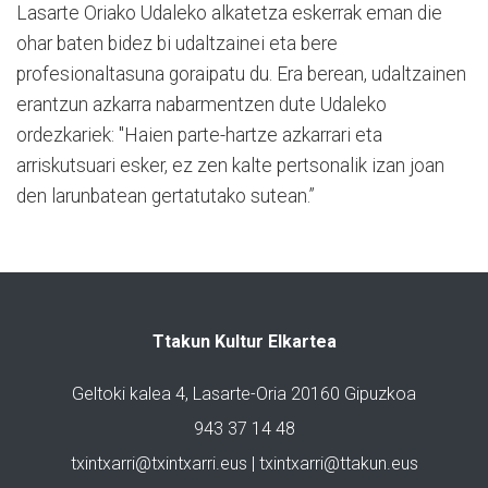
Lasarte Oriako Udaleko alkatetza eskerrak eman die
ohar baten bidez bi udaltzainei eta bere
profesionaltasuna goraipatu du. Era berean, udaltzainen
erantzun azkarra nabarmentzen dute Udaleko
ordezkariek: "Haien parte-hartze azkarrari eta
arriskutsuari esker, ez zen kalte pertsonalik izan joan
den larunbatean gertatutako sutean.”
Ttakun Kultur Elkartea
Geltoki kalea 4, Lasarte-Oria 20160 Gipuzkoa
943 37 14 48
txintxarri@txintxarri.eus | txintxarri@ttakun.eus