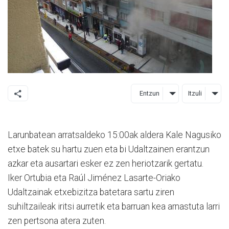
Entzun
Itzuli
Larunbatean arratsaldeko 15:00ak aldera Kale Nagusiko
etxe batek su hartu zuen eta bi Udaltzainen erantzun
azkar eta ausartari esker ez zen heriotzarik gertatu.
Iker Ortubia eta Raúl Jiménez Lasarte-Oriako
Udaltzainak etxebizitza batetara sartu ziren
suhiltzaileak iritsi aurretik eta barruan kea arnastuta larri
zen pertsona atera zuten.