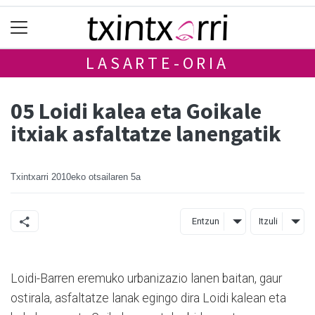
LASARTE-ORIA
05 Loidi kalea eta Goikale
itxiak asfaltatze lanengatik
Txintxarri
2010eko otsailaren 5a
Entzun
Itzuli
Loidi-Barren eremuko urbanizazio lanen baitan, gaur
ostirala, asfaltatze lanak egingo dira Loidi kalean eta