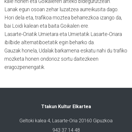
kale honen eta Goikaleren arteko bidegurutzean.
Lanak egun osoan zehar luzatzea aurreikusita dago.
Hori dela eta, trafikoa moztea beharrezkoa izango da,
bai Loidi kalean eta baita Goikalen ere.
Lasarte-Oriatik Urnietara eta Urnietatik Lasarte-Oriara
ibilbide alternatiboetatik egin beharko da.
Gauzak honela, Udalak barkamena eskatu nahi du trafiko
mozketa honen ondorioz sortu daitezkeen
eragozpenengatik.
Ttakun Kultur Elkartea
Geltoki kalea 4, Lasarte-Oria 20160 Gipuzkoa
943 37 14 48