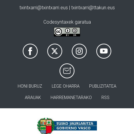
txintxarri@txintxarri.eus | txintxarri@ttakun.eus
Codesyntaxek garatua
HONI BURUZ
LEGE OHARRA
PUBLIZITATEA
ARAUAK
HARREMANETARAKO
RSS