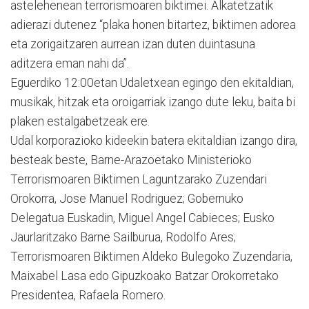
astelehenean terrorismoaren biktimei. Alkatetzatik
adierazi dutenez “plaka honen bitartez, biktimen adorea
eta zorigaitzaren aurrean izan duten duintasuna
aditzera eman nahi da”.
Eguerdiko 12:00etan Udaletxean egingo den ekitaldian,
musikak, hitzak eta oroigarriak izango dute leku, baita bi
plaken estalgabetzeak ere.
Udal korporazioko kideekin batera ekitaldian izango dira,
besteak beste, Barne-Arazoetako Ministerioko
Terrorismoaren Biktimen Laguntzarako Zuzendari
Orokorra, Jose Manuel Rodriguez; Gobernuko
Delegatua Euskadin, Miguel Angel Cabieces; Eusko
Jaurlaritzako Barne Sailburua, Rodolfo Ares;
Terrorismoaren Biktimen Aldeko Bulegoko Zuzendaria,
Maixabel Lasa edo Gipuzkoako Batzar Orokorretako
Presidentea, Rafaela Romero.