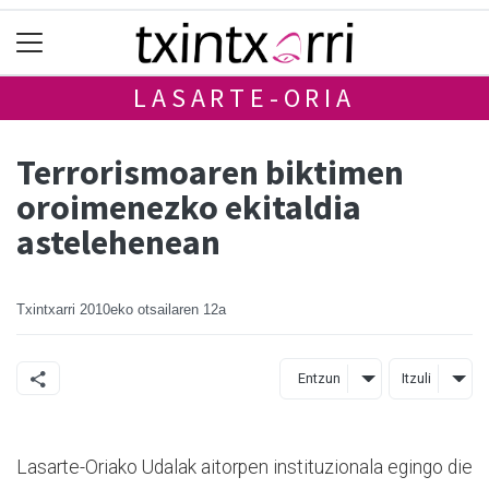
LASARTE-ORIA
Terrorismoaren biktimen
oroimenezko ekitaldia
astelehenean
Txintxarri
2010eko otsailaren 12a
Entzun
Itzuli
Lasarte-Oriako Udalak aitorpen instituzionala egingo die