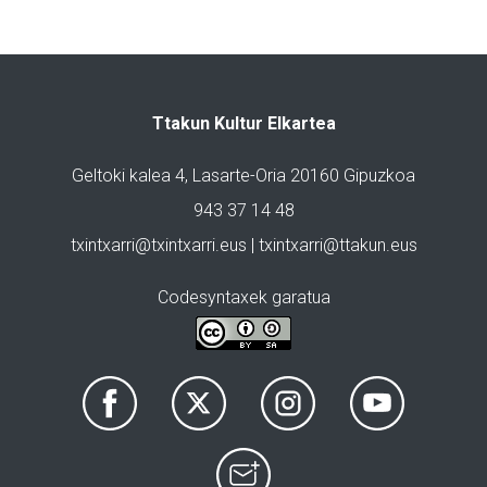
Ttakun Kultur Elkartea
Geltoki kalea 4, Lasarte-Oria 20160 Gipuzkoa
943 37 14 48
txintxarri@txintxarri.eus | txintxarri@ttakun.eus
Codesyntaxek garatua