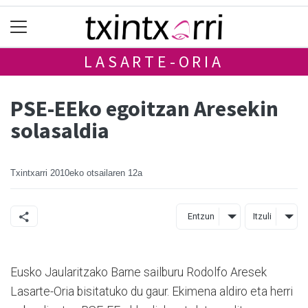
LASARTE-ORIA
PSE-EEko egoitzan Aresekin
solasaldia
Txintxarri
2010eko otsailaren 12a
Entzun
Itzuli
Eusko Jaularitzako Barne sailburu Rodolfo Aresek
Lasarte-Oria bisitatuko du gaur. Ekimena aldiro eta herri