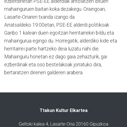
ezberdinetan PSE-EE alderdiak antolatzen dituen
mahainguruen baitan koka dezakegu. Oraingoan,
Lasarte-Oriaren txanda izango da.
Arratsaldeko 19:00etan, PSE-EE alderdi politikoak
Ganbo 1 kalean duen egoitzan herritarrekin bildu eta
mahaingurua egingo du. Horregatik, alderdiko kide eta
herritarrei parte hartzeko deia luzatu nahi die.
Mahainguru honetan ez dago gaia zehazturik, gai
ezberdinak eta oso bestelakoak jorratuko dira,
bertaratzen direnen galderen arabera.
Ttakun Kultur Elkartea
Geltoki kalea 4, Lasarte-Oria 20160 Gipuzkoa