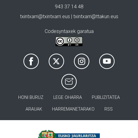
943 37 14 48
txintxarri@txintxarri.eus | txintxarri@ttakun.eus
Codesyntaxek garatua
HONI BURUZ
LEGE OHARRA
PUBLIZITATEA
ARAUAK
HARREMANETARAKO
RSS