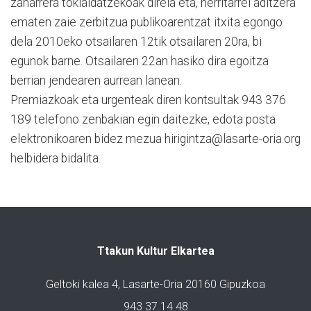
zaharrera tokialdatzekoak direla eta, herritarrei aditzera
ematen zaie zerbitzua publikoarentzat itxita egongo
dela 2010eko otsailaren 12tik otsailaren 20ra, bi
egunok barne. Otsailaren 22an hasiko dira egoitza
berrian jendearen aurrean lanean.
Premiazkoak eta urgenteak diren kontsultak 943 376
189 telefono zenbakian egin daitezke, edota posta
elektronikoaren bidez mezua hirigintza@lasarte-oria.org
helbidera bidalita.
Ttakun Kultur Elkartea
Geltoki kalea 4, Lasarte-Oria 20160 Gipuzkoa
943 37 14 48