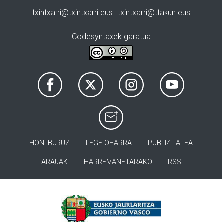
txintxarri@txintxarri.eus | txintxarri@ttakun.eus
Codesyntaxek garatua
HONI BURUZ
LEGE OHARRA
PUBLIZITATEA
ARAUAK
HARREMANETARAKO
RSS