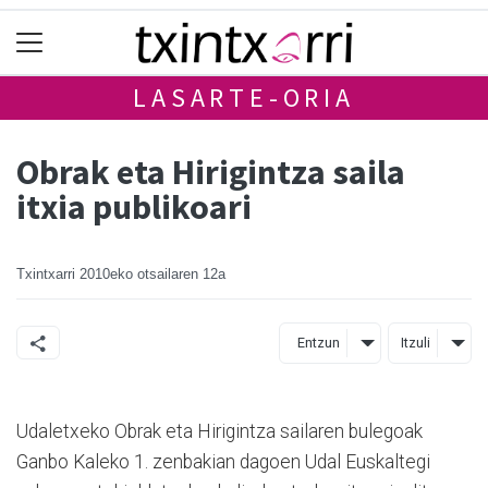
LASARTE-ORIA
Obrak eta Hirigintza saila
itxia publikoari
Txintxarri
2010eko otsailaren 12a
Entzun
Itzuli
Udaletxeko Obrak eta Hirigintza sailaren bulegoak
Ganbo Kaleko 1. zenbakian dagoen Udal Euskaltegi