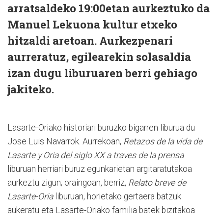
arratsaldeko 19:00etan aurkeztuko da
Manuel Lekuona kultur etxeko
hitzaldi aretoan. Aurkezpenari
aurreratuz, egilearekin solasaldia
izan dugu liburuaren berri gehiago
jakiteko.
Lasarte-Oriako historiari buruzko bigarren liburua du
Jose Luis Navarrok. Aurrekoan,
Retazos de la vida de
Lasarte y Oria del siglo XX a traves de la prensa
liburuan herriari buruz egunkarietan argitaratutakoa
aurkeztu zigun; oraingoan, berriz,
Relato breve de
Lasarte-Oria
liburuan, horietako gertaera batzuk
aukeratu eta Lasarte-Oriako familia batek bizitakoa