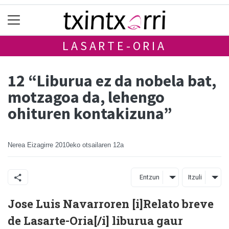
LASARTE-ORIA
12 “Liburua ez da nobela bat,
motzagoa da, lehengo
ohituren kontakizuna”
Nerea Eizagirre
2010eko otsailaren 12a
Entzun
Itzuli
Jose Luis Navarroren [i]Relato breve
de Lasarte-Oria[/i] liburua gaur