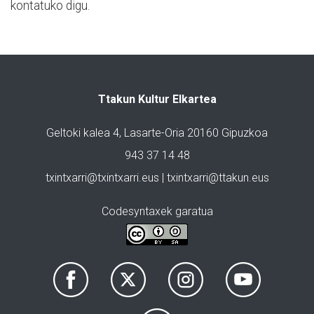
kontatuko digu.
Ttakun Kultur Elkartea
Geltoki kalea 4, Lasarte-Oria 20160 Gipuzkoa
943 37 14 48
txintxarri@txintxarri.eus | txintxarri@ttakun.eus
Codesyntaxek garatua